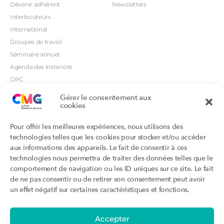
Dévenir adhérent
Newsletters
Interlocuteurs
International
Groupes de travail
Séminaire annuel
Agenda des instances
DPC
CSI
Gérer le consentement aux
cookies
Orientations prioritaires
Textes règlementaires
Productions
Portails
Pour offrir les meilleures expériences, nous utilisons des
Productions du Collège
Annuaire DU/DIU
technologies telles que les cookies pour stocker et/ou accéder
Productions des structures
Archimede.fr
aux informations des appareils. Le fait de consentir à ces
adhérentes
technologies nous permettra de traiter des données telles que le
Ebmfrance.net
Labellisation
comportement de navigation ou les ID uniques sur ce site. Le fait
Toutes les recos
de ne pas consentir ou de retirer son consentement peut avoir
Addictions et médecine générale
Certificats-absurdes.fr
un effet négatif sur certaines caractéristiques et fonctions.
Et si c’était une maladie rare ?
la contraception dite masculine
Santé planétaire en médecine
générale
Accepter
Attestations
Évènements