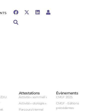
NTS
Attestations
Évènements
U/DIU
Activité « sommeil »
CMGF 2025
r
Activité « otologie »
CMGF - Editions
précédentes
et
Parcours triennal