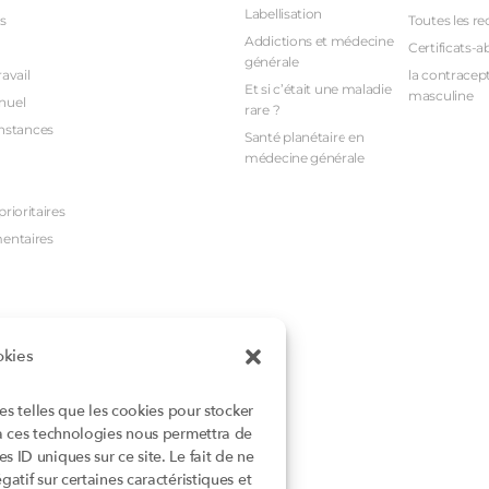
Labellisation
s
Toutes les re
Addictions et médecine
Certificats-a
générale
avail
la contracept
Et si c’était une maladie
masculine
nuel
rare ?
nstances
Santé planétaire en
médecine générale
rioritaires
mentaires
okies
ies telles que les cookies pour stocker
 à ces technologies nous permettra de
 ID uniques sur ce site. Le fait de ne
atif sur certaines caractéristiques et