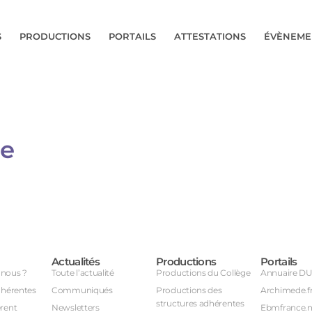
S
PRODUCTIONS
PORTAILS
ATTESTATIONS
ÉVÈNEME
ue
Actualités
Productions
Portails
nous ?
Toute l’actualité
Productions du Collège
Annuaire D
dhérentes
Communiqués
Productions des
Archimede.f
structures adhérentes
rent
Newsletters
Ebmfrance.n