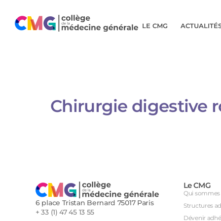
LE CMG
ACTUALITÉ
Chirurgie digestive 
Le CMG
Qui sommes 
6 place Tristan Bernard 75017 Paris
Structures a
+ 33 (1) 47 45 13 55
Dévenir adhé