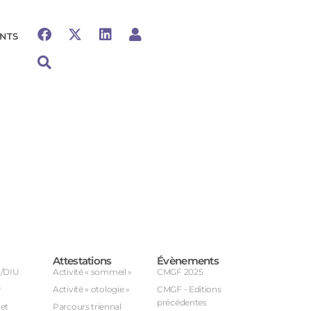
NTS
Attestations
Évènements
U/DIU
Activité « sommeil »
CMGF 2025
r
Activité « otologie »
CMGF - Editions
précédentes
et
Parcours triennal