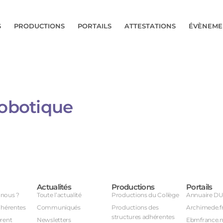
S
PRODUCTIONS
PORTAILS
ATTESTATIONS
ÉVÈNEME
robotique
Actualités
Productions
Portails
nous ?
Toute l’actualité
Productions du Collège
Annuaire D
dhérentes
Communiqués
Productions des
Archimede.f
structures adhérentes
rent
Newsletters
Ebmfrance.n