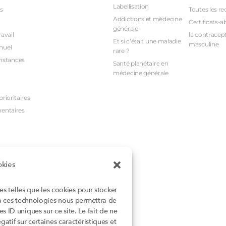
Labellisation
s
Toutes les re
Addictions et médecine
Certificats-a
générale
avail
la contracept
Et si c’était une maladie
masculine
nuel
rare ?
nstances
Santé planétaire en
médecine générale
rioritaires
mentaires
okies
ies telles que les cookies pour stocker
 à ces technologies nous permettra de
 ID uniques sur ce site. Le fait de ne
atif sur certaines caractéristiques et