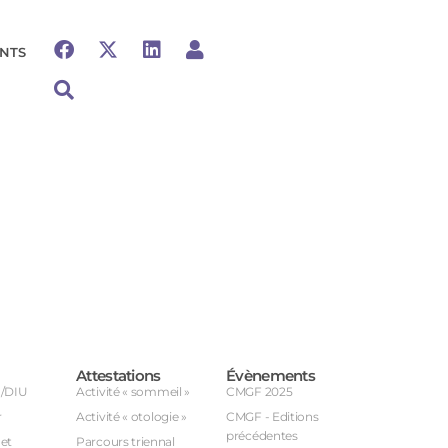
NTS
Attestations
Évènements
U/DIU
Activité « sommeil »
CMGF 2025
r
Activité « otologie »
CMGF - Editions
précédentes
et
Parcours triennal