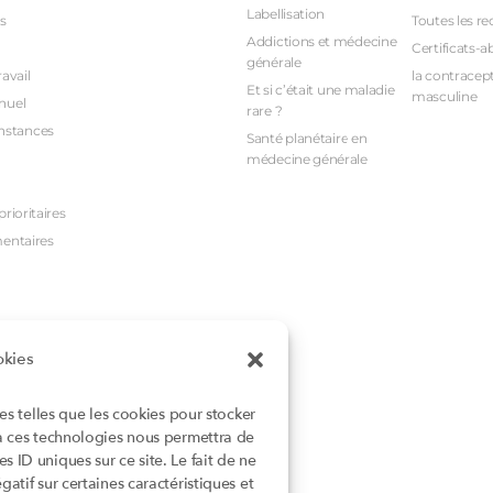
Labellisation
s
Toutes les re
Addictions et médecine
Certificats-a
générale
avail
la contracept
Et si c’était une maladie
masculine
nuel
rare ?
nstances
Santé planétaire en
médecine générale
rioritaires
mentaires
okies
ies telles que les cookies pour stocker
 à ces technologies nous permettra de
 ID uniques sur ce site. Le fait de ne
atif sur certaines caractéristiques et