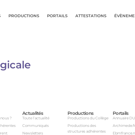
S
PRODUCTIONS
PORTAILS
ATTESTATIONS
ÉVÈNEME
ale​​​​
Actualités
Productions
Portails
nous ?
Toute l’actualité
Productions du Collège
Annuaire D
dhérentes
Communiqués
Productions des
Archimede.f
structures adhérentes
rent
Newsletters
Ebmfrance.n