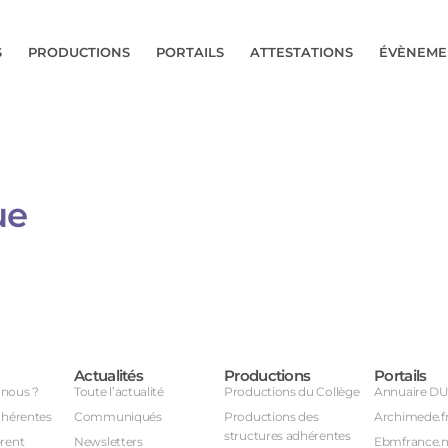
S
PRODUCTIONS
PORTAILS
ATTESTATIONS
ÉVÈNEME
ue
Actualités
Productions
Portails
nous ?
Toute l’actualité
Productions du Collège
Annuaire D
dhérentes
Communiqués
Productions des
Archimede.f
structures adhérentes
rent
Newsletters
Ebmfrance.n