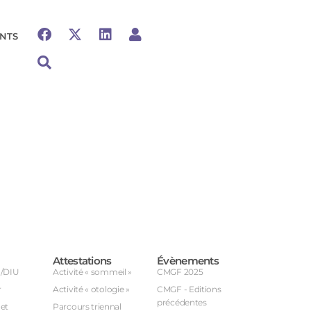
NTS
Attestations
Évènements
U/DIU
Activité « sommeil »
CMGF 2025
r
Activité « otologie »
CMGF - Editions
précédentes
et
Parcours triennal