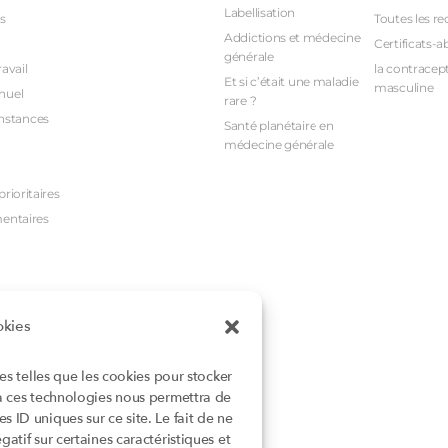
Labellisation
s
Toutes les re
Addictions et médecine
Certificats-a
générale
avail
la contracept
Et si c’était une maladie
masculine
nuel
rare ?
nstances
Santé planétaire en
médecine générale
rioritaires
mentaires
okies
ies telles que les cookies pour stocker
 à ces technologies nous permettra de
 ID uniques sur ce site. Le fait de ne
atif sur certaines caractéristiques et