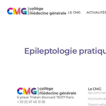
LE CMG
ACTUALITÉ
Epileptologie pratiq
Le CMG
Qui sommes 
6 place Tristan Bernard 75017 Paris
Structures a
+ 33 (1) 47 45 13 55
Dévenir adhé