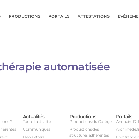
S
PRODUCTIONS
PORTAILS
ATTESTATIONS
ÉVÈNEME
othérapie automatisée​
Actualités
Productions
Portails
nous ?
Toute l’actualité
Productions du Collège
Annuaire D
dhérentes
Communiqués
Productions des
Archimede.f
structures adhérentes
rent
Newsletters
Ebmfrance.n