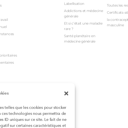
Labellisation
s
Toutes les re
Addictions et médecine
Certificats-a
générale
avail
la contracept
Et si c’était une maladie
masculine
nuel
rare ?
nstances
Santé planétaire en
médecine générale
rioritaires
mentaires
okies
ies telles que les cookies pour stocker
 à ces technologies nous permettra de
 ID uniques sur ce site. Le fait de ne
atif sur certaines caractéristiques et