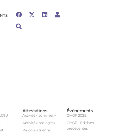
NTS
Attestations
Évènements
U/DIU
Activité « sommeil »
CMGF 2025
r
Activité « otologie »
CMGF - Editions
précédentes
et
Parcours triennal