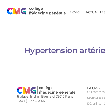
LE CMG
ACTUALITÉ
Hypertension artériell
Le CMG
Qui sommes 
6 place Tristan Bernard 75017 Paris
Structures a
+ 33 (1) 47 45 13 55
Dévenir adhé