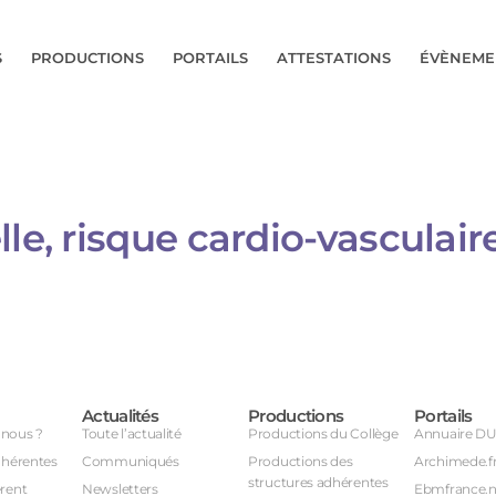
S
PRODUCTIONS
PORTAILS
ATTESTATIONS
ÉVÈNEME
e, risque cardio-vasculaire 
Actualités
Productions
Portails
nous ?
Toute l’actualité
Productions du Collège
Annuaire D
dhérentes
Communiqués
Productions des
Archimede.f
structures adhérentes
rent
Newsletters
Ebmfrance.n