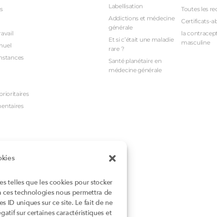
Labellisation
s
Toutes les re
Addictions et médecine
Certificats-a
générale
avail
la contracept
Et si c’était une maladie
masculine
nuel
rare ?
nstances
Santé planétaire en
médecine générale
rioritaires
mentaires
okies
ies telles que les cookies pour stocker
 à ces technologies nous permettra de
 ID uniques sur ce site. Le fait de ne
atif sur certaines caractéristiques et