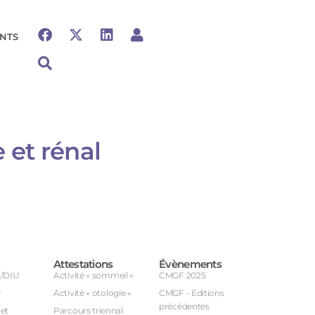
NTS
et rénal​​
Attestations
Évènements
U/DIU
Activité « sommeil »
CMGF 2025
r
Activité « otologie »
CMGF - Editions
précédentes
et
Parcours triennal