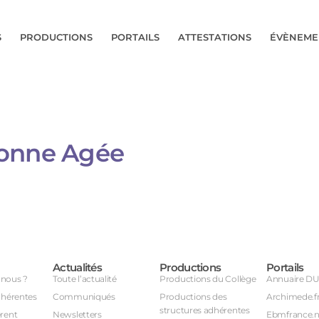
S
PRODUCTIONS
PORTAILS
ATTESTATIONS
ÉVÈNEME
onne Agée​
Actualités
Productions
Portails
nous ?
Toute l’actualité
Productions du Collège
Annuaire D
dhérentes
Communiqués
Productions des
Archimede.f
structures adhérentes
rent
Newsletters
Ebmfrance.n