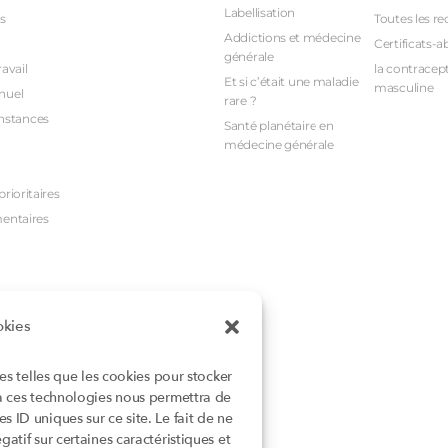
Labellisation
s
Toutes les re
Addictions et médecine
Certificats-a
générale
avail
la contracept
Et si c’était une maladie
masculine
nuel
rare ?
nstances
Santé planétaire en
médecine générale
rioritaires
mentaires
okies
ies telles que les cookies pour stocker
 à ces technologies nous permettra de
 ID uniques sur ce site. Le fait de ne
atif sur certaines caractéristiques et