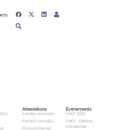
NTS
Attestations
Évènements
U/DIU
Activité « sommeil »
CMGF 2025
r
Activité « otologie »
CMGF - Editions
précédentes
et
Parcours triennal