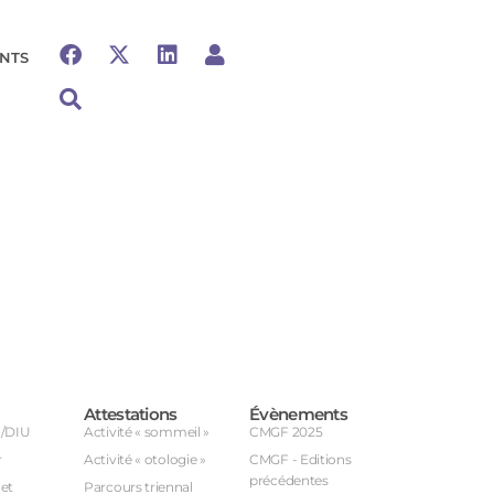
NTS
Attestations
Évènements
U/DIU
Activité « sommeil »
CMGF 2025
r
Activité « otologie »
CMGF - Editions
précédentes
et
Parcours triennal