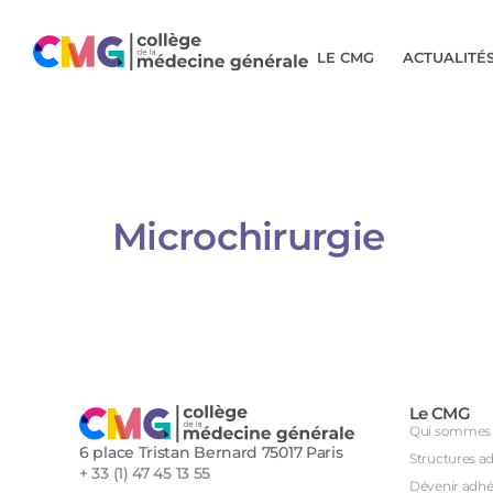
LE CMG
ACTUALITÉ
Microchirurgie​​​​​
Le CMG
Qui sommes 
6 place Tristan Bernard 75017 Paris
Structures a
+ 33 (1) 47 45 13 55
Dévenir adhé