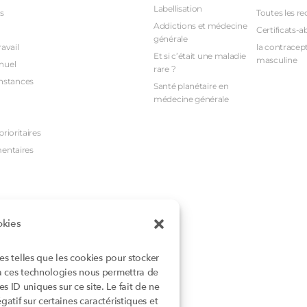
Labellisation
s
Toutes les re
Addictions et médecine
Certificats-a
générale
avail
la contracept
Et si c’était une maladie
masculine
nuel
rare ?
nstances
Santé planétaire en
médecine générale
rioritaires
mentaires
okies
ies telles que les cookies pour stocker
 à ces technologies nous permettra de
 ID uniques sur ce site. Le fait de ne
atif sur certaines caractéristiques et