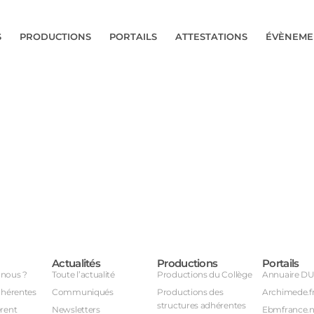
S
PRODUCTIONS
PORTAILS
ATTESTATIONS
ÉVÈNEME
Actualités
Productions
Portails
nous ?
Toute l’actualité
Productions du Collège
Annuaire D
dhérentes
Communiqués
Productions des
Archimede.f
structures adhérentes
rent
Newsletters
Ebmfrance.n