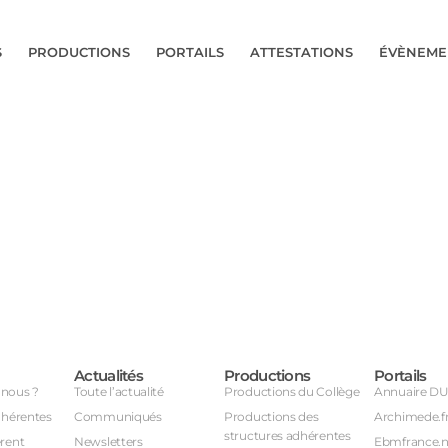
S
PRODUCTIONS
PORTAILS
ATTESTATIONS
ÉVÈNEME
Actualités
Productions
Portails
nous ?
Toute l’actualité
Productions du Collège
Annuaire D
dhérentes
Communiqués
Productions des
Archimede.f
structures adhérentes
rent
Newsletters
Ebmfrance.n