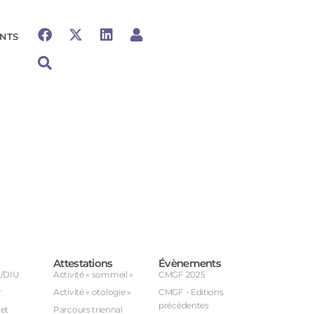
NTS
Attestations
Évènements
U/DIU
Activité « sommeil »
CMGF 2025
r
Activité « otologie »
CMGF - Editions
précédentes
et
Parcours triennal