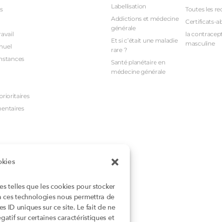
Labellisation
s
Toutes les re
Addictions et médecine
Certificats-a
générale
avail
la contracept
Et si c’était une maladie
masculine
nuel
rare ?
nstances
Santé planétaire en
médecine générale
rioritaires
mentaires
okies
ies telles que les cookies pour stocker
 à ces technologies nous permettra de
 ID uniques sur ce site. Le fait de ne
atif sur certaines caractéristiques et