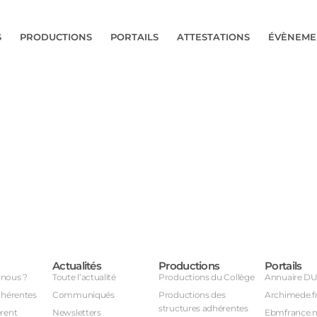
S
PRODUCTIONS
PORTAILS
ATTESTATIONS
ÉVÈNEME
Actualités
Productions
Portails
nous ?
Toute l’actualité
Productions du Collège
Annuaire D
dhérentes
Communiqués
Productions des
Archimede.f
structures adhérentes
rent
Newsletters
Ebmfrance.n