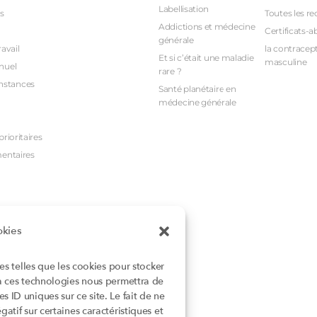
Labellisation
s
Toutes les re
Addictions et médecine
Certificats-a
générale
avail
la contracept
Et si c’était une maladie
masculine
nuel
rare ?
nstances
Santé planétaire en
médecine générale
rioritaires
mentaires
okies
ies telles que les cookies pour stocker
 à ces technologies nous permettra de
 ID uniques sur ce site. Le fait de ne
atif sur certaines caractéristiques et