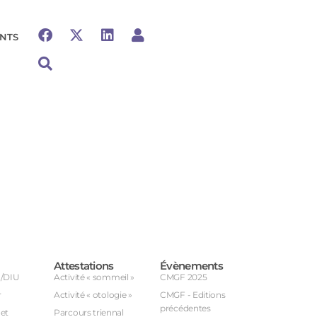
NTS
Attestations
Évènements
U/DIU
Activité « sommeil »
CMGF 2025
r
Activité « otologie »
CMGF - Editions
précédentes
et
Parcours triennal