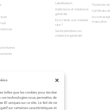
Labellisation
s
Toutes les re
Addictions et médecine
Certificats-a
générale
avail
la contracept
Et si c’était une maladie
masculine
nuel
rare ?
nstances
Santé planétaire en
médecine générale
rioritaires
mentaires
okies
ies telles que les cookies pour stocker
 à ces technologies nous permettra de
 ID uniques sur ce site. Le fait de ne
atif sur certaines caractéristiques et