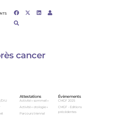
NTS
rès cancer​
Attestations
Évènements
U/DIU
Activité « sommeil »
CMGF 2025
r
Activité « otologie »
CMGF - Editions
précédentes
et
Parcours triennal