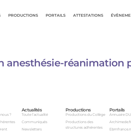
S
PRODUCTIONS
PORTAILS
ATTESTATIONS
ÉVÈNEME
 anesthésie-réanimation pé
Actualités
Productions
Portails
nous ?
Toute l’actualité
Productions du Collège
Annuaire D
dhérentes
Communiqués
Productions des
Archimede.f
structures adhérentes
rent
Newsletters
Ebmfrance.n