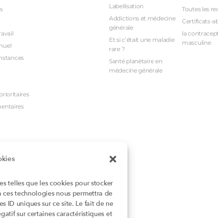
Labellisation
s
Toutes les re
Addictions et médecine
Certificats-a
générale
avail
la contracept
Et si c’était une maladie
masculine
nuel
rare ?
nstances
Santé planétaire en
médecine générale
rioritaires
mentaires
okies
ies telles que les cookies pour stocker
 à ces technologies nous permettra de
 ID uniques sur ce site. Le fait de ne
atif sur certaines caractéristiques et