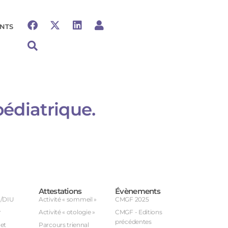
NTS
diatrique.​
Attestations
Évènements
U/DIU
Activité « sommeil »
CMGF 2025
r
Activité « otologie »
CMGF - Editions
précédentes
et
Parcours triennal