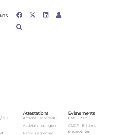
NTS
Attestations
Évènements
U/DIU
Activité « sommeil »
CMGF 2025
r
Activité « otologie »
CMGF - Editions
précédentes
et
Parcours triennal