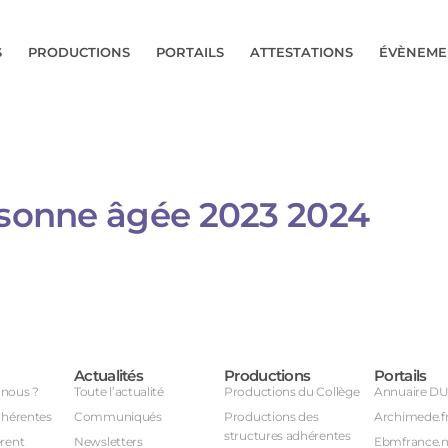
S
PRODUCTIONS
PORTAILS
ATTESTATIONS
ÉVÈNEME
ersonne âgée 2023 2024
Actualités
Productions
Portails
nous ?
Toute l’actualité
Productions du Collège
Annuaire D
dhérentes
Communiqués
Productions des
Archimede.f
structures adhérentes
rent
Newsletters
Ebmfrance.n