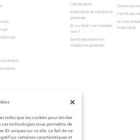
Labellisation
s
Toutes les re
Addictions et médecine
Certificats-a
générale
avail
la contracept
Et si c’était une maladie
masculine
nuel
rare ?
nstances
Santé planétaire en
médecine générale
rioritaires
mentaires
okies
ies telles que les cookies pour stocker
 à ces technologies nous permettra de
 ID uniques sur ce site. Le fait de ne
atif sur certaines caractéristiques et