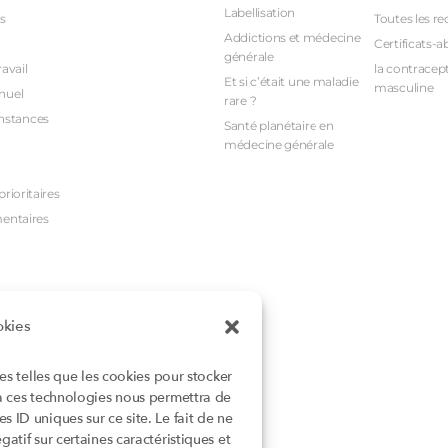
Labellisation
s
Toutes les re
Addictions et médecine
Certificats-a
générale
avail
la contracept
Et si c’était une maladie
masculine
nuel
rare ?
nstances
Santé planétaire en
médecine générale
rioritaires
mentaires
okies
ies telles que les cookies pour stocker
 à ces technologies nous permettra de
 ID uniques sur ce site. Le fait de ne
atif sur certaines caractéristiques et