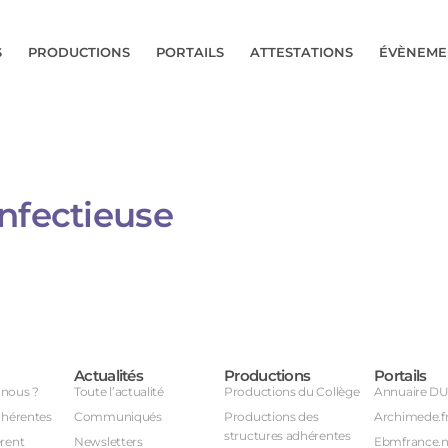
S
PRODUCTIONS
PORTAILS
ATTESTATIONS
ÉVÈNEME
nfectieuse
Actualités
Productions
Portails
nous ?
Toute l’actualité
Productions du Collège
Annuaire D
dhérentes
Communiqués
Productions des
Archimede.f
structures adhérentes
rent
Newsletters
Ebmfrance.n