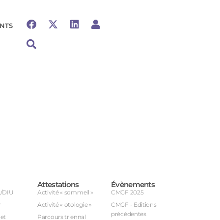
NTS
Attestations
Évènements
U/DIU
Activité « sommeil »
CMGF 2025
r
Activité « otologie »
CMGF - Editions
précédentes
et
Parcours triennal