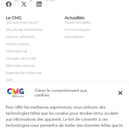
Conception : John Brightman
Le CMG
Actualités
Qui sommes nous ?
Toute l’actualité
Structures adhérentes
Communiqués
Dévenir adhérent
Newsletters
Interlocuteurs
International
Groupes de travail
Séminaire annuel
Agenda des instances
DPC
CSI
Gérer le consentement aux
Orientations prioritaires
cookies
Textes règlementaires
Productions
Portails
Pour offrir les meilleures expériences, nous utilisons des
Productions du Collège
Annuaire DU/DIU
technologies telles que les cookies pour stocker et/ou accéder
Productions des structures
Archimede.fr
aux informations des appareils. Le fait de consentir à ces
adhérentes
technologies nous permettra de traiter des données telles que le
Ebmfrance.net