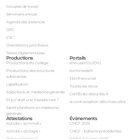
Groupes de travail
Séminaire annuel
Agenda des instances
DPC
CSI
Orientations prioritaires
Textes règlementaires
Productions
Portails
Productions du Collège
Annuaire DU/DIU
Productions des structures
Archimede.fr
adhérentes
Ebmfrance.net
Labellisation
Toutes les recos
Addictions et médecine générale
Certificats-absurdes.fr
Et si c’était une maladie rare ?
la contraception dite masculine
Santé planétaire en médecine
générale
Attestations
Évènements
Activité « sommeil »
CMGF 2025
Activité « otologie »
CMGF - Editions précédentes
Parcours triennal
WONCA Europe 2026