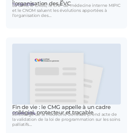
l’organisation des EVC
15 juillet 2026
Le CMG, le CNGE, le CNP de médecine interne MIPIC
et le CNOM saluent les évolutions apportées à
l’organisation des…
Fin de vie : le CMG appelle à un cadre
collégial, protecteur et traçable
07 juillet 2026
Le Collège de la Médecine Générale prend acte de
la validation de la loi de programmation sur les soins
palliatifs…