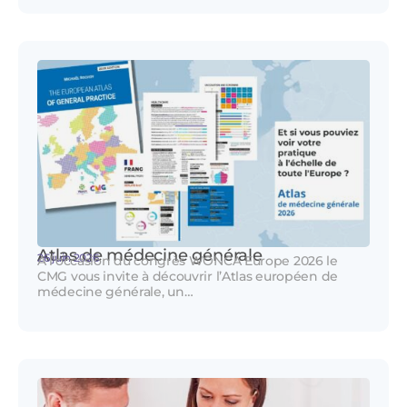
Atlas de médecine générale
26 juin 2026
A l’occasion du congrès WONCA Europe 2026 le
CMG vous invite à découvrir l’Atlas européen de
médecine générale, un…