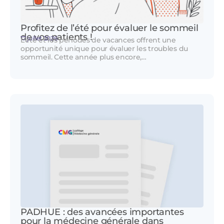
Profitez de l’été pour évaluer le sommeil
de vos patients !
17 juillet 2026
L’été et les périodes de vacances offrent une
opportunité unique pour évaluer les troubles du
sommeil. Cette année plus encore,…
PADHUE : des avancées importantes
pour la médecine générale dans