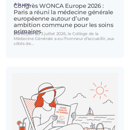
A la une
Congrès WONCA Europe 2026 :
Paris a réuni la médecine générale
européenne autour d’une
ambition commune pour les soins
primaires
28 juillet 2026
Du 30 juin au 3 juillet 2026, le Collège de la
Médecine Générale a eu l’honneur d’accueillir, aux
côtés de…