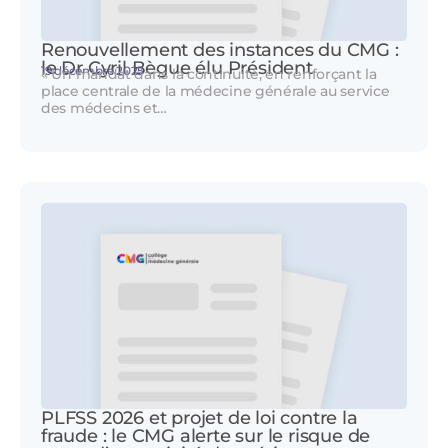
Renouvellement des instances du CMG :
le Dr Cyril Bègue élu Président
19 décembre 2025
« Un mandat dans la continuité, en renforçant la
place centrale de la médecine générale au service
des médecins et…
PLFSS 2026 et projet de loi contre la
fraude : le CMG alerte sur le risque de