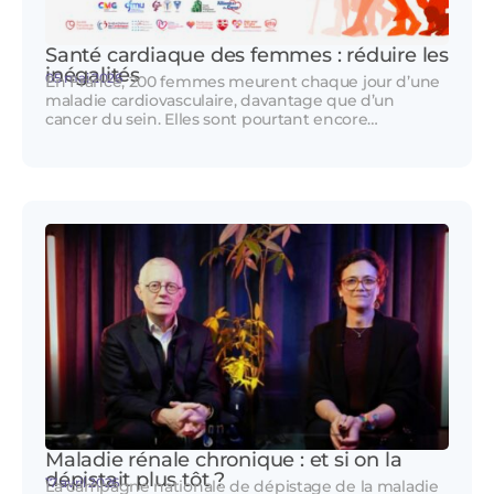
Santé cardiaque des femmes : réduire les
inégalités
05 mai 2026
En France, 200 femmes meurent chaque jour d’une
maladie cardiovasculaire, davantage que d’un
cancer du sein. Elles sont pourtant encore…
Maladie rénale chronique : et si on la
dépistait plus tôt ?
17 avril 2026
La campagne nationale de dépistage de la maladie