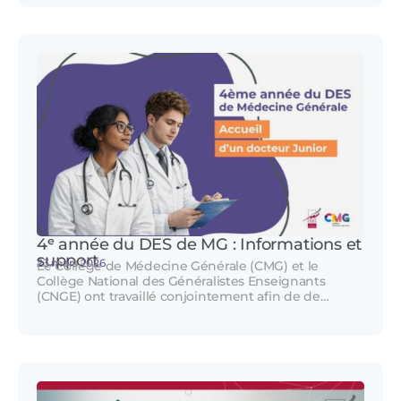
4ᵉ année du DES de MG : Informations et
support
23 mars 2026
Le Collège de Médecine Générale (CMG) et le
Collège National des Généralistes Enseignants
(CNGE) ont travaillé conjointement afin de de…