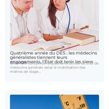
Quatrième année du DES : les médecins
généralistes tiennent leurs
engagements, l’État doit tenir les siens
22 juin 2026
Le comité de suivi de la quatrième année du DES de
médecine générale salue la mobilisation des
maîtres de stage…