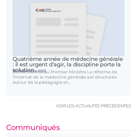
Quatrième année de médecine générale
: il est urgent d’agir, la discipline porte la
solution
26 septembre 2025
Lettre ouverte au Premier Ministre La réforme de
l’internat de la médecine générale est structurée
autour de la pédagogie et…
VOIR LES ACTUALITÉS PRÉCÉDENTES
Communiqués