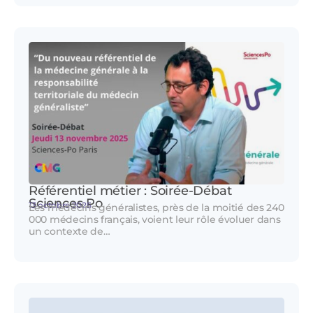
Référentiel métier : Soirée-Débat
Sciences Po
13 octobre 2025
Les médecins généralistes, près de la moitié des 240
000 médecins français, voient leur rôle évoluer dans
un contexte de…