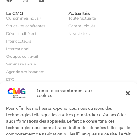
Le CMG
Actualités
Qui sommes nous ?
Toute l’actualité
Structures adhérentes
Communiqués
Dévenir adhérent
Newsletters
Interlocuteurs
International
Groupes de travail
Séminaire annuel
Agenda des instances
DPC
CSI
Gérer le consentement aux
Orientations prioritaires
cookies
Textes règlementaires
Productions
Portails
Pour offrir les meilleures expériences, nous utilisons des
Productions du Collège
Annuaire DU/DIU
technologies telles que les cookies pour stocker et/ou accéder
Productions des structures
Archimede.fr
aux informations des appareils. Le fait de consentir à ces
adhérentes
technologies nous permettra de traiter des données telles que le
Ebmfrance.net
Labellisation
comportement de navigation ou les ID uniques sur ce site. Le fait
Toutes les recos