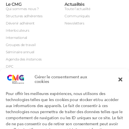
Le CMG
Actualités
Qui sommes nous ?
Toute l’actualité
Structures adhérentes
Communiqués
Dévenir adhérent
Newsletters
Interlocuteurs
International
Groupes de travail
Séminaire annuel
Agenda des instances
DPC
CSI
Gérer le consentement aux
cookies
Orientations prioritaires
Textes règlementaires
Productions
Portails
Pour offrir les meilleures expériences, nous utilisons des
Productions du Collège
Annuaire DU/DIU
technologies telles que les cookies pour stocker et/ou accéder
Productions des structures
Archimede.fr
aux informations des appareils. Le fait de consentir à ces
adhérentes
technologies nous permettra de traiter des données telles que le
Ebmfrance.net
Labellisation
comportement de navigation ou les ID uniques sur ce site. Le fait
Toutes les recos
de ne pas consentir ou de retirer son consentement peut avoir
Addictions et médecine générale
Certificats-absurdes.fr