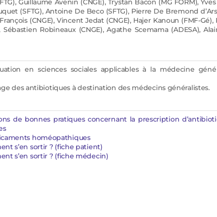
SFTG), Guillaume Avenin (CNGE), Trystan Bacon (MG FORM), Yves
uquet (SFTG), Antoine De Beco (SFTG), Pierre De Bremond d’Ars 
 François (CNGE), Vincent Jedat (CNGE), Hajer Kanoun (FMF-Gé),
 Sébastien Robineaux (CNGE), Agathe Scemama (ADESA), Alain
uation en sciences sociales applicables à la médecine géné
sage des antibiotiques à destination des médecins généralistes.
 de bonnes pratiques concernant la prescription d’antibiot
res
édicaments homéopathiques
t s’en sortir ? (fiche patient)
nt s’en sortir ? (fiche médecin)