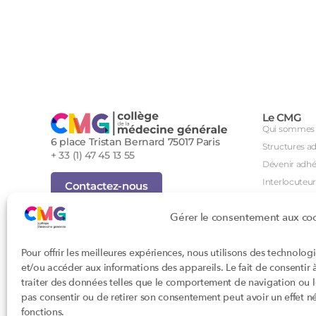
Le CMG
Qui sommes 
6 place Tristan Bernard 75017 Paris
Structures a
+ 33 (1) 47 45 13 55
Dévenir adhé
Interlocuteur
Contactez-nous
International
Inscription Newsletter
Gérer le consentement aux co
Groupes de tr
Foire aux questions (FAQ)
Séminaire an
Tous droits réservés - Novembre 2023
Pour offrir les meilleures expériences, nous utilisons des technolog
Agenda des i
Cookies
et/ou accéder aux informations des appareils. Le fait de consentir
Confidentialité
DPC
traiter des données telles que le comportement de navigation ou les
Conditions générales d'utilisation
CSI
pas consentir ou de retirer son consentement peut avoir un effet nég
Conception : John Brightman
Orientations p
fonctions.