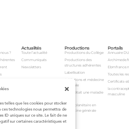
Actualités
Productions
Portails
nous ?
Toute l’actualité
Productions du Collège
Annuaire D
dhérentes
Communiqués
Productions des
Archimede.f
structures adhérentes
rent
Newsletters
Ebmfrance.n
Labellisation
s
Toutes les re
Addictions et médecine
Certificats-a
générale
okies
avail
la contracept
Et si c’était une maladie
masculine
nuel
rare ?
ies telles que les cookies pour stocker
nstances
Santé planétaire en
 à ces technologies nous permettra de
médecine générale
 ID uniques sur ce site. Le fait de ne
atif sur certaines caractéristiques et
rioritaires