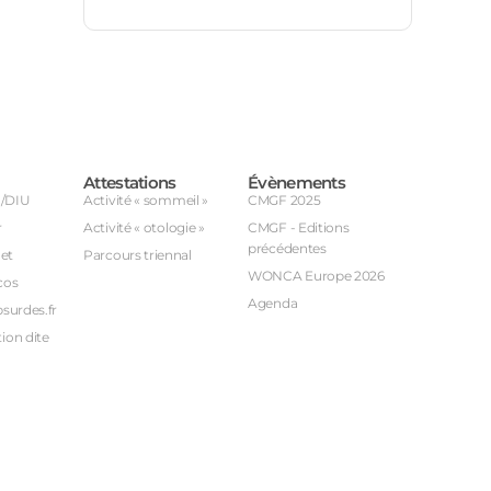
Attestations
Évènements
U/DIU
Activité « sommeil »
CMGF 2025
r
Activité « otologie »
CMGF - Editions
précédentes
et
Parcours triennal
WONCA Europe 2026
cos
Agenda
bsurdes.fr
ion dite