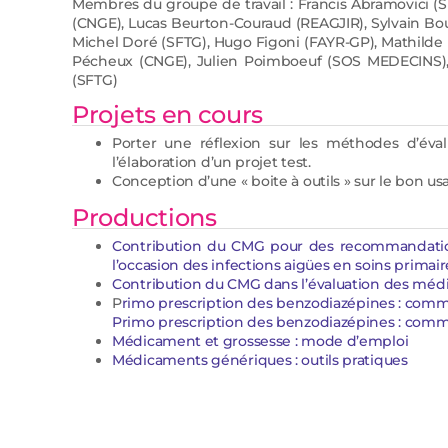
Membres du groupe de travail : Francis Abramovici (
(CNGE), Lucas Beurton-Couraud (REAGJIR), Sylvain Bo
Michel Doré (SFTG), Hugo Figoni (FAYR-GP), Mathilde
Pécheux (CNGE), Julien Poimboeuf (SOS MEDECINS),
(SFTG)
Projets en cours
Porter une réflexion sur les méthodes d’éval
l’élaboration d’un projet test.
Conception d’une « boite à outils » sur le bon u
Productions
Contribution du CMG pour des recommandations
l’occasion des infections aigües en soins primai
Contribution du CMG dans l’évaluation des m
P
rimo prescription des benzodiazépines : commen
Primo prescription des benzodiazépines : comme
Médicament et grossesse : mode d’emploi
Médicaments génériques : outils pratiques