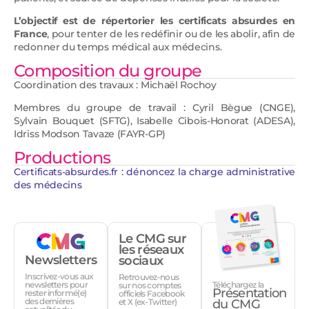
L’objectif est de répertorier les certificats absurdes en
France
, pour tenter de les redéfinir ou de les abolir, afin de
redonner du temps médical aux médecins.
Composition du groupe
Coordination des travaux : Michaël Rochoy
Membres du groupe de travail : Cyril Bègue (CNGE),
Sylvain Bouquet (SFTG), Isabelle Cibois-Honorat (ADESA),
Idriss Modson Tavaze (FAYR-GP)
Productions
Certificats-absurdes.fr : dénoncez la charge administrative
des médecins
Le CMG sur
les réseaux
Newsletters
sociaux
Inscrivez-vous aux
Retrouvez-nous
Téléchargez la
newsletters pour
sur nos comptes
Présentation
rester informé(e)
officiels Facebook
des dernières
et X (ex-Twitter)
du CMG