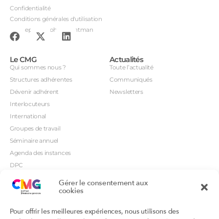
Confidentialité
Conditions générales d'utilisation
Conception : John Brightman
Le CMG
Actualités
Qui sommes nous ?
Toute l’actualité
Structures adhérentes
Communiqués
Dévenir adhérent
Newsletters
Interlocuteurs
International
Groupes de travail
Séminaire annuel
Agenda des instances
DPC
CSI
Gérer le consentement aux
Orientations prioritaires
cookies
Textes règlementaires
Productions
Portails
Pour offrir les meilleures expériences, nous utilisons des
Productions du Collège
Annuaire DU/DIU