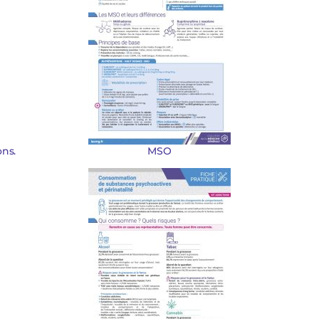
ons.
MSO