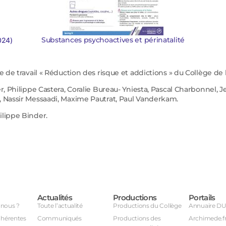
Substances psychoactives et périnatalité
024)
pe de travail « Réduction des risque et addictions » du Collège d
r, Philippe Castera, Coralie Bureau- Yniesta, Pascal Charbonnel,
, Nassir Messaadi, Maxime Pautrat, Paul Vanderkam.
ilippe Binder.
Actualités
Productions
Portails
nous ?
Toute l’actualité
Productions du Collège
Annuaire D
dhérentes
Communiqués
Productions des
Archimede.f