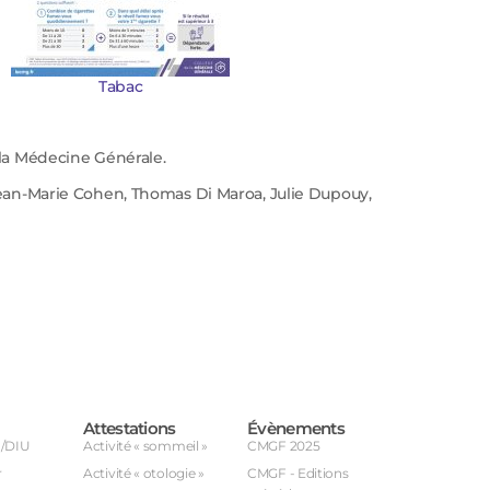
Tabac
e la Médecine Générale.
 Jean-Marie Cohen,
Thomas Di Maroa, Julie Dupouy,
Attestations
Évènements
U/DIU
Activité « sommeil »
CMGF 2025
r
Activité « otologie »
CMGF - Editions