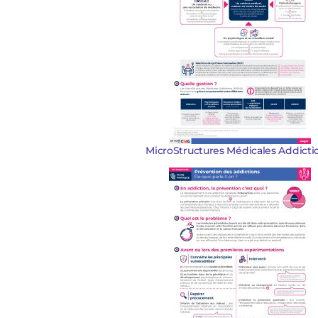
MicroStructures Médicales Addicti