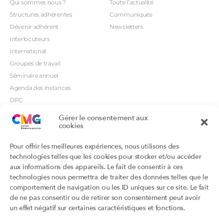
Qui sommes nous ?
Toute l’actualité
Structures adhérentes
Communiqués
Dévenir adhérent
Newsletters
Interlocuteurs
International
Groupes de travail
Séminaire annuel
Agenda des instances
DPC
CSI
Gérer le consentement aux
Orientations prioritaires
cookies
Textes règlementaires
Productions
Portails
Pour offrir les meilleures expériences, nous utilisons des
Productions du Collège
Annuaire DU/DIU
technologies telles que les cookies pour stocker et/ou accéder
Productions des structures
Archimede.fr
aux informations des appareils. Le fait de consentir à ces
adhérentes
technologies nous permettra de traiter des données telles que le
Ebmfrance.net
Labellisation
comportement de navigation ou les ID uniques sur ce site. Le fait
Toutes les recos
de ne pas consentir ou de retirer son consentement peut avoir
Addictions et médecine générale
Certificats-absurdes.fr
un effet négatif sur certaines caractéristiques et fonctions.
Et si c’était une maladie rare ?
la contraception dite masculine