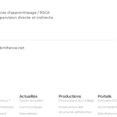
aces d’apprentissage / RSCA
pervision directe et indirecte
ebmfrance.net
Actualités
Productions
Portails
nous ?
Toute l’actualité
Productions du Collège
Annuaire D
dhérentes
Communiqués
Productions des
Archimede.f
structures adhérentes
rent
Newsletters
Ebmfrance.n