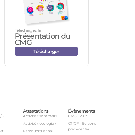
Téléchargez la
Présentation du
CMG
Télécharger
Attestations
Évènements
U/DIU
Activité « sommeil »
CMGF 2025
r
Activité « otologie »
CMGF - Editions
précédentes
et
Parcours triennal