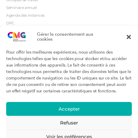
Séminaire annuel
Agenda des instances
DPC
CSI
Gérer le consentement aux
Orientations prioritaires
cookies
Textes règlementaires
Productions
Portails
Pour offrir les meilleures expériences, nous utilisons des
Productions du Collège
Annuaire DU/DIU
technologies telles que les cookies pour stocker et/ou accéder
Productions des structures
Archimede.fr
aux informations des appareils. Le fait de consentir à ces
adhérentes
technologies nous permettra de traiter des données telles que le
Ebmfrance.net
Labellisation
comportement de navigation ou les ID uniques sur ce site. Le fait
Toutes les recos
de ne pas consentir ou de retirer son consentement peut avoir
Addictions et médecine générale
Certificats-absurdes.fr
un effet négatif sur certaines caractéristiques et fonctions.
Et si c’était une maladie rare ?
la contraception dite masculine
Santé planétaire en médecine
générale
Accepter
Attestations
Évènements
Activité « sommeil »
CMGF 2025
Refuser
Activité « otologie »
CMGF - Editions précédentes
Parcours triennal
WONCA Europe 2026
Voir les préférences