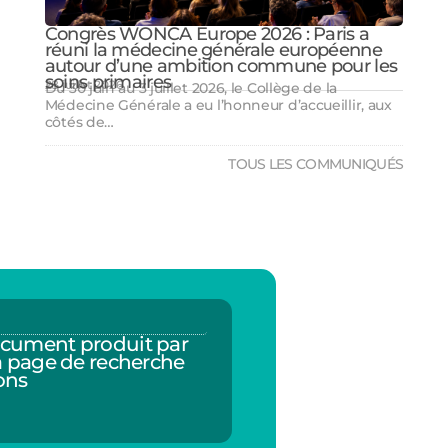
Congrès WONCA Europe 2026 : Paris a
réuni la médecine générale européenne
autour d’une ambition commune pour les
soins primaires
28 juillet 2026
Du 30 juin au 3 juillet 2026, le Collège de la
Médecine Générale a eu l’honneur d’accueillir, aux
côtés de…
TOUS LES COMMUNIQUÉS
cument produit par
a page de recherche
ons