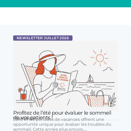
NEWSLETTER JUILLET 2026
Profitez de l’été pour évaluer le sommeil
de vos patients !
17 juillet 2026
L’été et les périodes de vacances offrent une
opportunité unique pour évaluer les troubles du
sommeil. Cette année plus encore,…