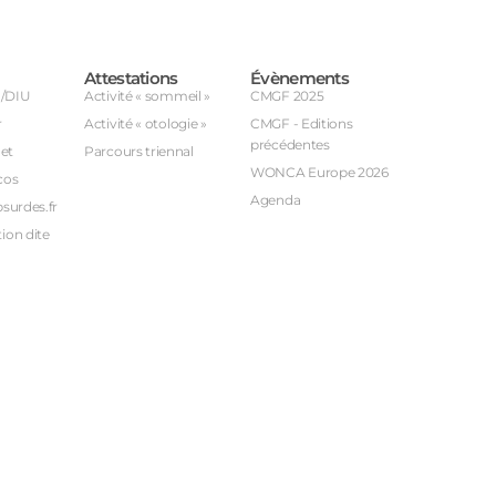
Attestations
Évènements
U/DIU
Activité « sommeil »
CMGF 2025
r
Activité « otologie »
CMGF - Editions
précédentes
et
Parcours triennal
WONCA Europe 2026
cos
Agenda
bsurdes.fr
ion dite