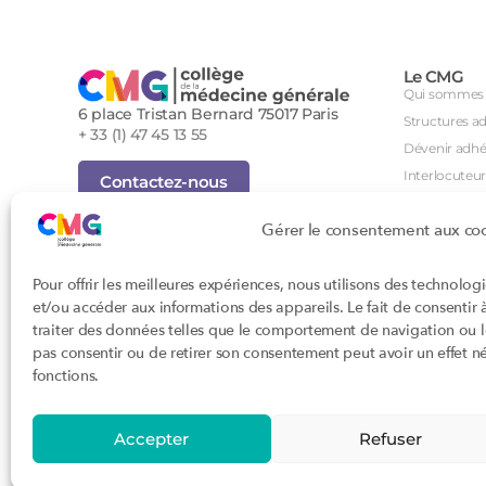
Le CMG
Qui sommes 
6 place Tristan Bernard 75017 Paris
Structures a
+ 33 (1) 47 45 13 55
Dévenir adhé
Interlocuteur
Contactez-nous
International
Inscription Newsletter
Gérer le consentement aux co
Groupes de tr
Foire aux questions (FAQ)
Séminaire an
Tous droits réservés - Novembre 2023
Pour offrir les meilleures expériences, nous utilisons des technolog
Agenda des i
Cookies
et/ou accéder aux informations des appareils. Le fait de consentir
Confidentialité
DPC
traiter des données telles que le comportement de navigation ou les
Conditions générales d'utilisation
CSI
pas consentir ou de retirer son consentement peut avoir un effet nég
Conception : John Brightman
Orientations p
fonctions.
Textes règle
Accepter
Refuser