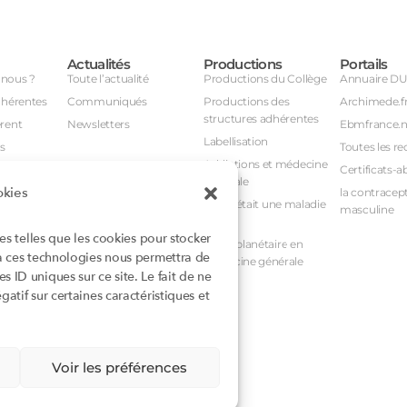
Actualités
Productions
Portails
nous ?
Toute l’actualité
Productions du Collège
Annuaire D
dhérentes
Communiqués
Productions des
Archimede.f
structures adhérentes
rent
Newsletters
Ebmfrance.n
Labellisation
s
Toutes les re
Addictions et médecine
Certificats-a
générale
okies
avail
la contracept
Et si c’était une maladie
masculine
nuel
rare ?
ies telles que les cookies pour stocker
nstances
Santé planétaire en
 à ces technologies nous permettra de
médecine générale
 ID uniques sur ce site. Le fait de ne
atif sur certaines caractéristiques et
rioritaires
mentaires
Voir les préférences