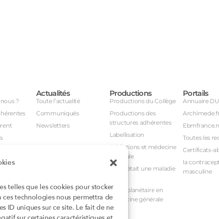
Actualités
Productions
Portails
nous ?
Toute l’actualité
Productions du Collège
Annuaire D
dhérentes
Communiqués
Productions des
Archimede.f
structures adhérentes
rent
Newsletters
Ebmfrance.n
Labellisation
s
Toutes les re
Addictions et médecine
Certificats-a
générale
okies
avail
la contracept
Et si c’était une maladie
masculine
nuel
rare ?
ies telles que les cookies pour stocker
nstances
Santé planétaire en
 à ces technologies nous permettra de
médecine générale
 ID uniques sur ce site. Le fait de ne
atif sur certaines caractéristiques et