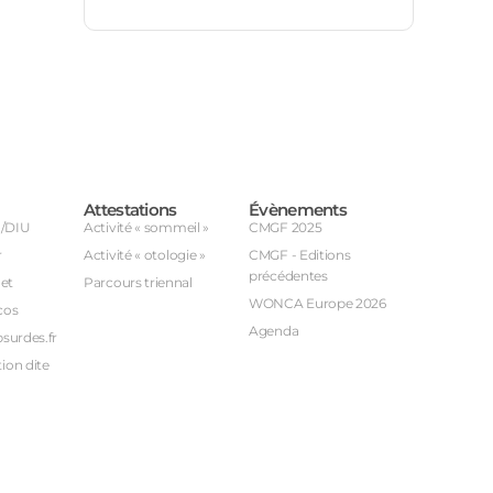
Attestations
Évènements
U/DIU
Activité « sommeil »
CMGF 2025
r
Activité « otologie »
CMGF - Editions
précédentes
et
Parcours triennal
WONCA Europe 2026
cos
Agenda
bsurdes.fr
ion dite