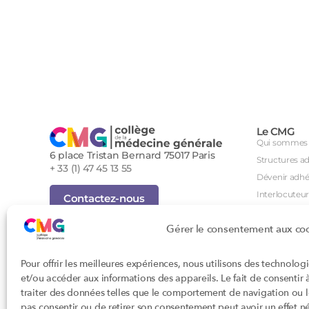
Le CMG
Qui sommes 
6 place Tristan Bernard 75017 Paris
Structures a
+ 33 (1) 47 45 13 55
Dévenir adhé
Interlocuteur
Contactez-nous
International
Inscription Newsletter
Gérer le consentement aux co
Groupes de tr
Foire aux questions (FAQ)
Séminaire an
Tous droits réservés - Novembre 2023
Pour offrir les meilleures expériences, nous utilisons des technolog
Agenda des i
Cookies
et/ou accéder aux informations des appareils. Le fait de consentir
Confidentialité
DPC
traiter des données telles que le comportement de navigation ou les
Conditions générales d'utilisation
CSI
pas consentir ou de retirer son consentement peut avoir un effet nég
Conception : John Brightman