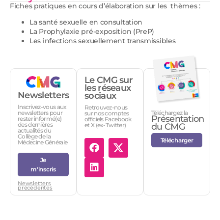
Fiches pratiques en cours d’élaboration sur les thèmes :
La santé sexuelle en consultation
La Prophylaxie pré-exposition (PreP)
Les infections sexuellement transmissibles
Le CMG sur
les réseaux
Newsletters
sociaux
Inscrivez-vous aux
Retrouvez-nous
Téléchargez la
newsletters pour
sur nos comptes
Présentation
rester informé(e)
officiels Facebook
des dernières
et X (ex-Twitter)
du CMG
actualités du
Collège de la
Télécharger
Médecine Générale
Je
m'inscris
Newsletters
précédentes