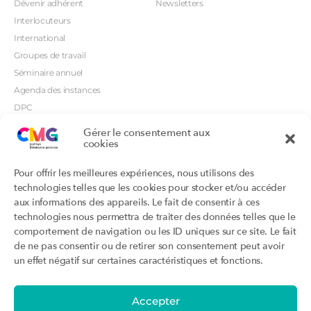
Dévenir adhérent
Newsletters
Interlocuteurs
International
Groupes de travail
Séminaire annuel
Agenda des instances
DPC
CSI
Gérer le consentement aux
Orientations prioritaires
cookies
Textes règlementaires
Productions
Portails
Pour offrir les meilleures expériences, nous utilisons des
Productions du Collège
Annuaire DU/DIU
technologies telles que les cookies pour stocker et/ou accéder
Productions des structures
Archimede.fr
aux informations des appareils. Le fait de consentir à ces
adhérentes
technologies nous permettra de traiter des données telles que le
Ebmfrance.net
Labellisation
comportement de navigation ou les ID uniques sur ce site. Le fait
Toutes les recos
de ne pas consentir ou de retirer son consentement peut avoir
Addictions et médecine générale
Certificats-absurdes.fr
un effet négatif sur certaines caractéristiques et fonctions.
Et si c’était une maladie rare ?
la contraception dite masculine
Santé planétaire en médecine
générale
Accepter
Attestations
Évènements