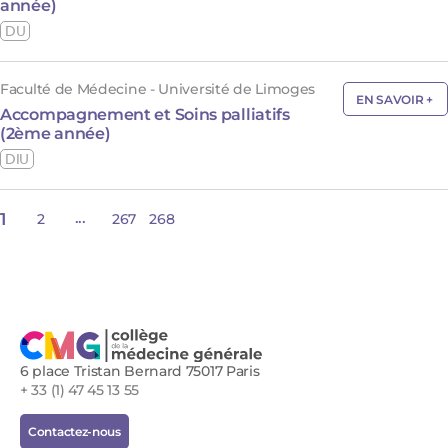
année)
DU
Faculté de Médecine - Université de Limoges
EN SAVOIR +
Accompagnement et Soins palliatifs
(2ème année)
DIU
...
1
2
267
268
6 place Tristan Bernard 75017 Paris
+ 33 (1) 47 45 13 55
Contactez-nous