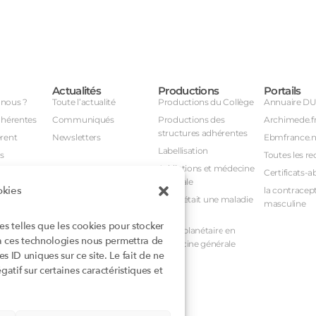
Actualités
Productions
Portails
nous ?
Toute l’actualité
Productions du Collège
Annuaire D
dhérentes
Communiqués
Productions des
Archimede.f
structures adhérentes
rent
Newsletters
Ebmfrance.n
Labellisation
s
Toutes les re
Addictions et médecine
Certificats-a
générale
okies
avail
la contracept
Et si c’était une maladie
masculine
nuel
rare ?
ies telles que les cookies pour stocker
nstances
Santé planétaire en
 à ces technologies nous permettra de
médecine générale
 ID uniques sur ce site. Le fait de ne
atif sur certaines caractéristiques et
rioritaires
mentaires