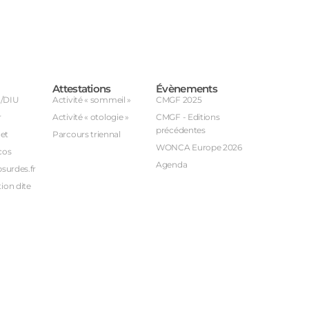
Attestations
Évènements
U/DIU
Activité « sommeil »
CMGF 2025
r
Activité « otologie »
CMGF - Editions
précédentes
et
Parcours triennal
WONCA Europe 2026
cos
Agenda
bsurdes.fr
ion dite