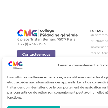
Le CMG
Qui sommes 
6 place Tristan Bernard 75017 Paris
Structures a
+ 33 (1) 47 45 13 55
Dévenir adhé
Interlocuteur
Contactez-nous
International
Inscription Newsletter
Gérer le consentement aux co
Groupes de tr
Foire aux questions (FAQ)
Séminaire an
Tous droits réservés - Novembre 2023
Pour offrir les meilleures expériences, nous utilisons des technolog
Agenda des i
Cookies
et/ou accéder aux informations des appareils. Le fait de consentir
Confidentialité
DPC
traiter des données telles que le comportement de navigation ou les
Conditions générales d'utilisation
CSI
pas consentir ou de retirer son consentement peut avoir un effet nég
Conception : John Brightman
Orientations p
fonctions.
Textes règle