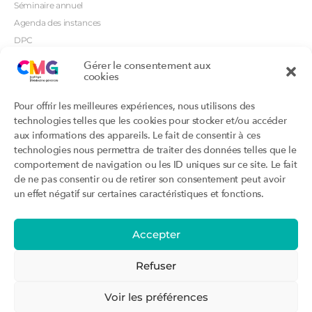
Séminaire annuel
Agenda des instances
DPC
CSI
Gérer le consentement aux
Orientations prioritaires
cookies
Textes règlementaires
Productions
Portails
Pour offrir les meilleures expériences, nous utilisons des
Productions du Collège
Annuaire DU/DIU
technologies telles que les cookies pour stocker et/ou accéder
Productions des structures
Archimede.fr
aux informations des appareils. Le fait de consentir à ces
adhérentes
technologies nous permettra de traiter des données telles que le
Ebmfrance.net
Labellisation
comportement de navigation ou les ID uniques sur ce site. Le fait
Toutes les recos
de ne pas consentir ou de retirer son consentement peut avoir
Addictions et médecine générale
Certificats-absurdes.fr
un effet négatif sur certaines caractéristiques et fonctions.
Et si c’était une maladie rare ?
la contraception dite masculine
Santé planétaire en médecine
générale
Accepter
Attestations
Évènements
Activité « sommeil »
CMGF 2025
Refuser
Activité « otologie »
CMGF - Editions précédentes
Parcours triennal
WONCA Europe 2026
Voir les préférences
Agenda