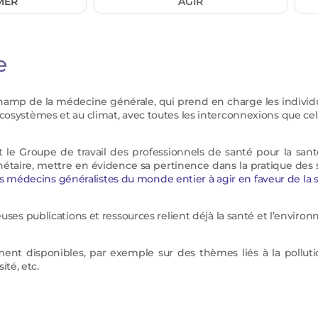
MER
AGIR
e
champ de la médecine générale, qui prend en charge les indivi
x écosystèmes et au climat, avec toutes les interconnexions que ce
 le Groupe de travail des professionnels de santé pour la santé
anétaire, mettre en évidence sa pertinence dans la pratique des so
s médecins généralistes du monde entier à agir en faveur de la s
es publications et ressources relient déjà la santé et l’enviro
ent disponibles, par exemple sur des thèmes liés à la polluti
ité, etc.