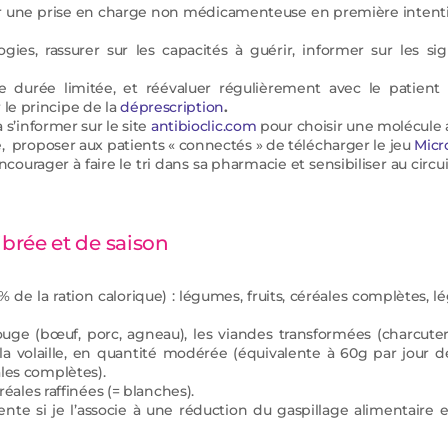
er une prise en charge non médicamenteuse en première intenti
ogies, rassurer sur les capacités à guérir, informer sur les 
urée limitée, et réévaluer régulièrement avec le patient l
le principe de la
déprescription
.
 s’informer sur le site
antibioclic.com
pour choisir une molécule au
 proposer aux patients « connectés » de télécharger le jeu
Micr
courager à faire le tri dans sa pharmacie et sensibiliser au circu
brée et de saison
de la ration calorique) : légumes, fruits, céréales complètes, l
ge (bœuf, porc, agneau), les viandes transformées (charcuterie
t la volaille, en quantité modérée (équivalente à 60g par jour de
éréales complètes).
 céréales raffinées (= blanches).
nte si je l’associe à une réduction du gaspillage alimentaire 