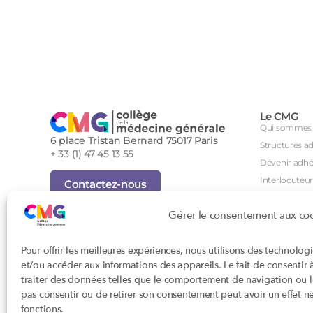
Le CMG
Qui sommes 
6 place Tristan Bernard 75017 Paris
Structures a
+ 33 (1) 47 45 13 55
Dévenir adhé
Interlocuteur
Contactez-nous
International
Inscription Newsletter
Gérer le consentement aux co
Groupes de tr
Foire aux questions (FAQ)
Séminaire an
Tous droits réservés - Novembre 2023
Pour offrir les meilleures expériences, nous utilisons des technolog
Agenda des i
Cookies
et/ou accéder aux informations des appareils. Le fait de consentir
Confidentialité
DPC
traiter des données telles que le comportement de navigation ou les
Conditions générales d'utilisation
CSI
pas consentir ou de retirer son consentement peut avoir un effet nég
Conception : John Brightman
Orientations p
fonctions.