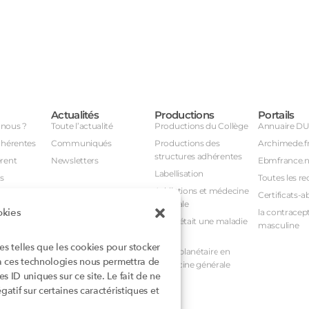
Actualités
Productions
Portails
nous ?
Toute l’actualité
Productions du Collège
Annuaire D
dhérentes
Communiqués
Productions des
Archimede.f
structures adhérentes
rent
Newsletters
Ebmfrance.n
Labellisation
s
Toutes les re
Addictions et médecine
Certificats-a
générale
okies
avail
la contracept
Et si c’était une maladie
masculine
nuel
rare ?
ies telles que les cookies pour stocker
nstances
Santé planétaire en
 à ces technologies nous permettra de
médecine générale
 ID uniques sur ce site. Le fait de ne
atif sur certaines caractéristiques et
rioritaires