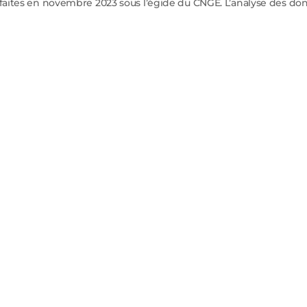
é faites en novembre 2023 sous l’égide du CNGE. L’analyse des d