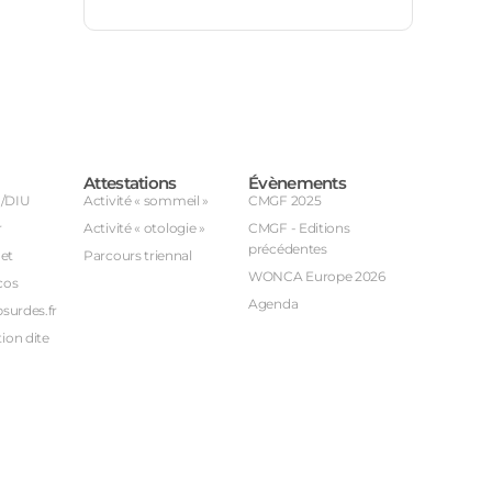
Attestations
Évènements
U/DIU
Activité « sommeil »
CMGF 2025
r
Activité « otologie »
CMGF - Editions
précédentes
et
Parcours triennal
WONCA Europe 2026
cos
Agenda
bsurdes.fr
ion dite