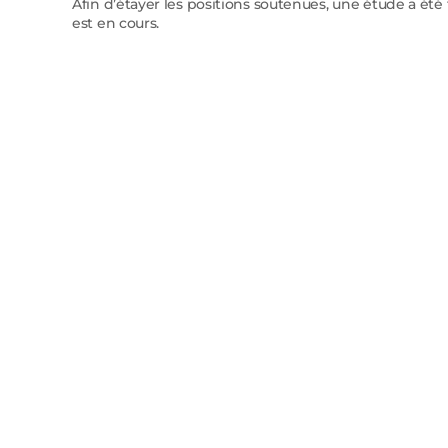
Afin d’étayer les positions soutenues, une étude a ét
est en cours.