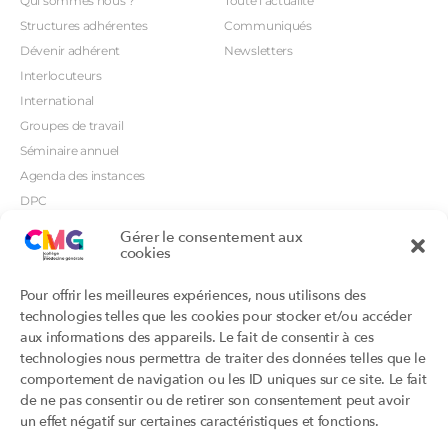
Qui sommes nous ?
Toute l’actualité
Structures adhérentes
Communiqués
Dévenir adhérent
Newsletters
Interlocuteurs
International
Groupes de travail
Séminaire annuel
Agenda des instances
DPC
CSI
Gérer le consentement aux
Orientations prioritaires
cookies
Textes règlementaires
Productions
Portails
Pour offrir les meilleures expériences, nous utilisons des
Productions du Collège
Annuaire DU/DIU
technologies telles que les cookies pour stocker et/ou accéder
Productions des structures
Archimede.fr
aux informations des appareils. Le fait de consentir à ces
adhérentes
technologies nous permettra de traiter des données telles que le
Ebmfrance.net
Labellisation
comportement de navigation ou les ID uniques sur ce site. Le fait
Toutes les recos
de ne pas consentir ou de retirer son consentement peut avoir
Addictions et médecine générale
Certificats-absurdes.fr
un effet négatif sur certaines caractéristiques et fonctions.
Et si c’était une maladie rare ?
la contraception dite masculine