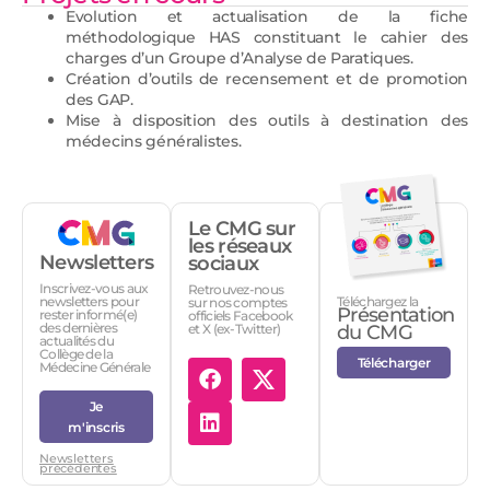
Evolution et actualisation de la fiche
méthodologique HAS constituant le cahier des
charges d’un Groupe d’Analyse de Paratiques.
Création d’outils de recensement et de promotion
des GAP.
Mise à disposition des outils à destination des
médecins généralistes.
Le CMG sur
les réseaux
Newsletters
sociaux
Inscrivez-vous aux
Retrouvez-nous
Téléchargez la
newsletters pour
sur nos comptes
Présentation
rester informé(e)
officiels Facebook
des dernières
et X (ex-Twitter)
du CMG
actualités du
Collège de la
Télécharger
Médecine Générale
Je
m'inscris
Newsletters
précédentes