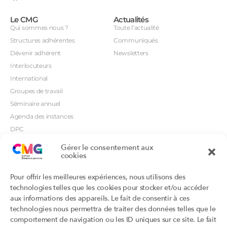
Le CMG
Actualités
Qui sommes nous ?
Toute l’actualité
Structures adhérentes
Communiqués
Dévenir adhérent
Newsletters
Interlocuteurs
International
Groupes de travail
Séminaire annuel
Agenda des instances
DPC
CSI
Gérer le consentement aux
cookies
Orientations prioritaires
Textes règlementaires
Productions
Portails
Pour offrir les meilleures expériences, nous utilisons des
Productions du Collège
Annuaire DU/DIU
technologies telles que les cookies pour stocker et/ou accéder
Productions des structures
Archimede.fr
aux informations des appareils. Le fait de consentir à ces
adhérentes
technologies nous permettra de traiter des données telles que le
Ebmfrance.net
Labellisation
comportement de navigation ou les ID uniques sur ce site. Le fait
Toutes les recos