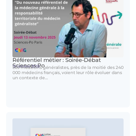
Référentiel métier : Soirée-Débat
Sciences Po
13 octobre 2025
Les médecins généralistes, près de la moitié des 240
000 médecins français, voient leur rôle évoluer dans
un contexte de…