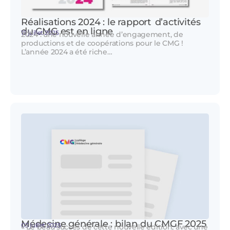
Réalisations 2024 : le rapport d’activités
du CMG est en ligne
15 juillet 2025
2024 : une nouvelle année d’engagement, de
productions et de coopérations pour le CMG !
L’année 2024 a été riche…
Médecine générale : bilan du CMGF 2025
03 juillet 2025
« Le beau succès de cette nouvelle édition, avec une