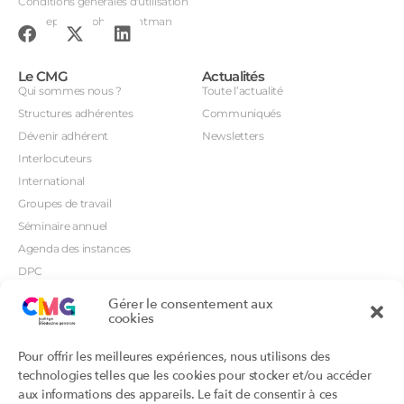
Conditions générales d'utilisation
Conception : John Brightman
Le CMG
Actualités
Qui sommes nous ?
Toute l’actualité
Structures adhérentes
Communiqués
Dévenir adhérent
Newsletters
Interlocuteurs
International
Groupes de travail
Séminaire annuel
Agenda des instances
DPC
CSI
Gérer le consentement aux
cookies
Orientations prioritaires
Textes règlementaires
Productions
Portails
Pour offrir les meilleures expériences, nous utilisons des
Productions du Collège
Annuaire DU/DIU
technologies telles que les cookies pour stocker et/ou accéder
Productions des structures
Archimede.fr
aux informations des appareils. Le fait de consentir à ces