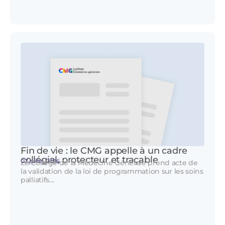
Fin de vie : le CMG appelle à un cadre
collégial, protecteur et traçable
07 juillet 2026
Le Collège de la Médecine Générale prend acte de
la validation de la loi de programmation sur les soins
palliatifs…