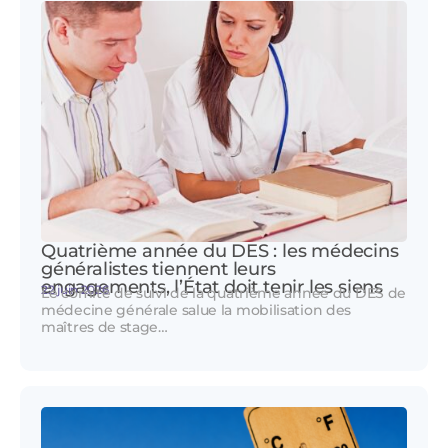
Quatrième année du DES : les médecins
généralistes tiennent leurs
engagements, l’État doit tenir les siens
22 juin 2026
Le comité de suivi de la quatrième année du DES de
médecine générale salue la mobilisation des
maîtres de stage…