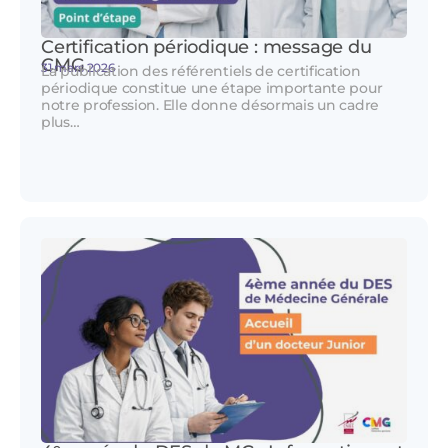
Certification périodique : message du
CMG
31 mars 2026
La publication des référentiels de certification
périodique constitue une étape importante pour
notre profession. Elle donne désormais un cadre
plus…