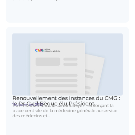
Renouvellement des instances du CMG :
le Dr Cyril Bègue élu Président
19 décembre 2025
« Un mandat dans la continuité, en renforçant la
place centrale de la médecine générale au service
des médecins et…