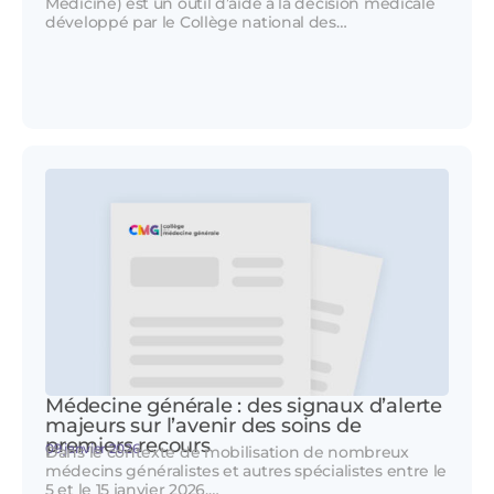
Medicine) est un outil d’aide à la décision médicale
développé par le Collège national des…
Médecine générale : des signaux d’alerte
majeurs sur l’avenir des soins de
premiers recours
09 janvier 2026
Dans le contexte de mobilisation de nombreux
médecins généralistes et autres spécialistes entre le
5 et le 15 janvier 2026,…