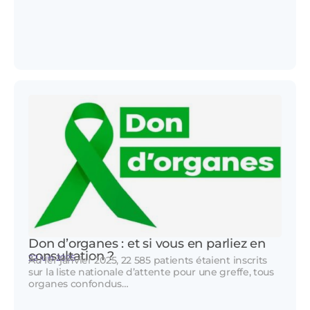
Don d’organes : et si vous en parliez en
consultation ?
22 juin 2025
Au 1er janvier 2025, 22 585 patients étaient inscrits
sur la liste nationale d’attente pour une greffe, tous
organes confondus…