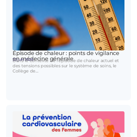
Épisode de chaleur : points de vigilance
en médecine générale
22 juin 2026
Dans le contexte de l’épisode de chaleur actuel et
des tensions possibles sur le système de soins, le
Collège de…