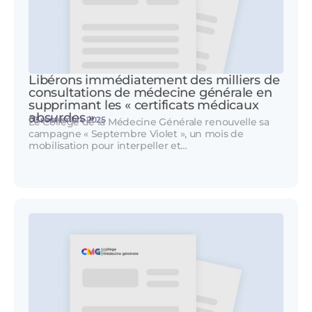
Libérons immédiatement des milliers de
consultations de médecine générale en
supprimant les « certificats médicaux
absurdes »
03 septembre 2025
Le Collège de la Médecine Générale renouvelle sa
campagne « Septembre Violet », un mois de
mobilisation pour interpeller et…