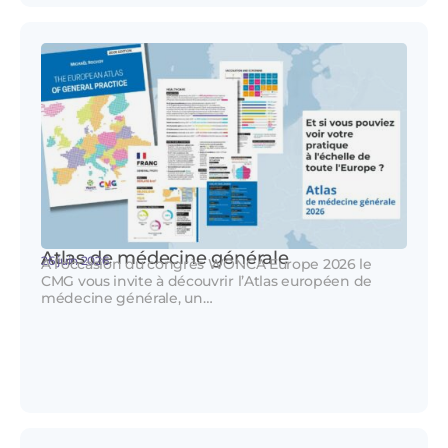
Atlas de médecine générale
26 juin 2026
A l’occasion du congrès WONCA Europe 2026 le
CMG vous invite à découvrir l’Atlas européen de
médecine générale, un…