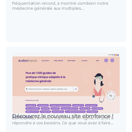
fréquentation record, a montré combien notre
médecine générale aux multiples…
Découvrez le nouveau site ebmfrance !
30 juin 2025
Le nouveau site ebmfrance est en ligne, fin prêt à
répondre à vos besoins. Ce que vous avez à faire…