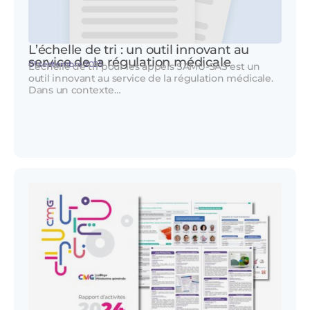
L’échelle de tri : un outil innovant au
service de la régulation médicale
01 septembre 2025
L’échelle de tri pour les appels SAMU-SAS est un
outil innovant au service de la régulation médicale.
Dans un contexte…