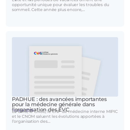
opportunité unique pour évaluer les troubles du
sommeil. Cette année plus encore,…
PADHUE : des avancées importantes
pour la médecine générale dans
l’organisation des EVC
15 juillet 2026
Le CMG, le CNGE, le CNP de médecine interne MIPIC
et le CNOM saluent les évolutions apportées à
l’organisation des…