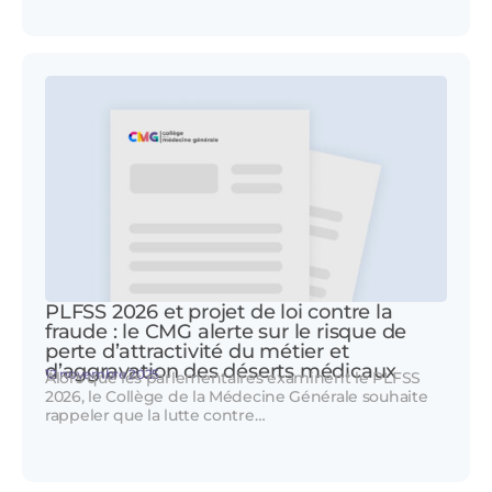
PLFSS 2026 et projet de loi contre la
fraude : le CMG alerte sur le risque de
perte d’attractivité du métier et
d’aggravation des déserts médicaux
12 novembre 2025
Alors que les parlementaires examinent le PLFSS
2026, le Collège de la Médecine Générale souhaite
rappeler que la lutte contre…