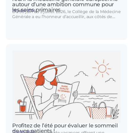
autour d’une ambition commune pour
les soins primaires
28 juillet 2026
Du 30 juin au 3 juillet 2026, le Collège de la Médecine
Générale a eu l’honneur d’accueillir, aux côtés de…
Profitez de l’été pour évaluer le sommeil
de vos patients !
17 juillet 2026
L’été et les périodes de vacances offrent une