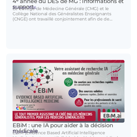
4ᵉ année du DES de MG : Informations et
support
23 mars 2026
Le Collège de Médecine Générale (CMG) et le
Collège National des Généralistes Enseignants
(CNGE) ont travaillé conjointement afin de de…
EBiM : une IA pour aider à la décision
médicale
31 janvier 2026
EBiM (Evidence Based Artificial Intelligence