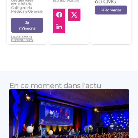
des dernières
et X (ex-Twitter)
du CMG
actualités du
Collège de la
Télécharger
Médecine Générale
Je
m'inscris
Newsletters
précédentes
En ce moment dans l'actu