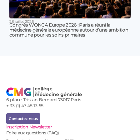
28 juillet 2026
Congrès WONCA Europe 2026 : Paris a réuni la
médecine générale européenne autour d’une ambition
17 jui
commune pour les soins primaires
Prof
!
6 place Tristan Bernard 75017 Paris
+ 33 (1) 47 45 13 55
Contactez-nous
Inscription Newsletter
Foire aux questions (FAQ)