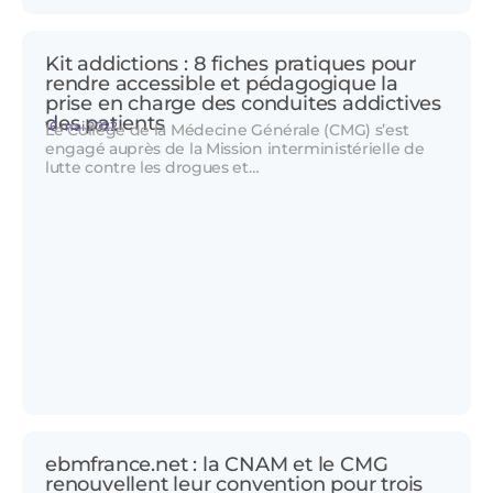
Kit addictions : 8 fiches pratiques pour
rendre accessible et pédagogique la
prise en charge des conduites addictives
des patients
16 mai 2022
Le Collège de la Médecine Générale (CMG) s’est
engagé auprès de la Mission interministérielle de
lutte contre les drogues et…
ebmfrance.net : la CNAM et le CMG
renouvellent leur convention pour trois