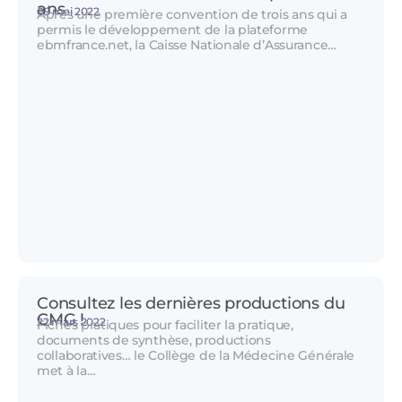
ans
09 mai 2022
Après une première convention de trois ans qui a
permis le développement de la plateforme
ebmfrance.net, la Caisse Nationale d’Assurance…
Consultez les dernières productions du
CMG !
22 mars 2022
Fiches pratiques pour faciliter la pratique,
documents de synthèse, productions
collaboratives… le Collège de la Médecine Générale
met à la…