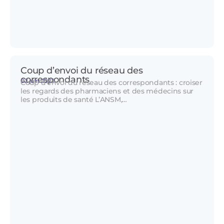
Coup d’envoi du réseau des
correspondants
02 juin 2022
Coup d’envoi du réseau des correspondants : croiser
les regards des pharmaciens et des médecins sur
les produits de santé L’ANSM,…