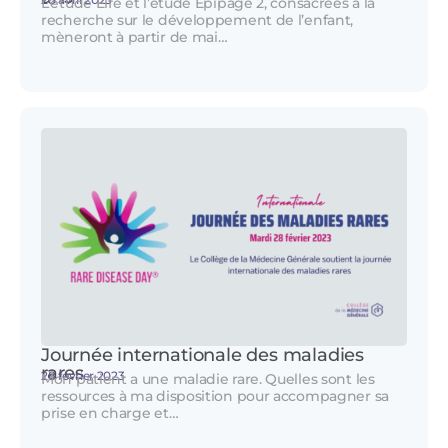
L’étude Elfe et l’étude Epipage 2, consacrées à la
recherche sur le développement de l’enfant,
mèneront à partir de mai…
Journée internationale des maladies
rares
28 février 2023
Mon patient a une maladie rare. Quelles sont les
ressources à ma disposition pour accompagner sa
prise en charge et…