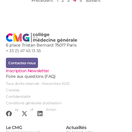
4
Précédent
1
2
3
5
Suivant
6 place Tristan Bernard 75017 Paris
+ 33 (1) 47 45 13 55
Contactez-nous
Inscription Newsletter
Foire aux questions (FAQ)
Tous droits réservés - Novembre 2023
Cookies
Confidentialité
Conditions générales d'utilisation
Conception : John Brightman
Le CMG
Actualités