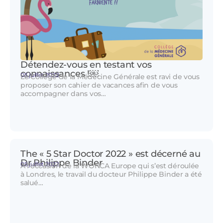
Détendez-vous en testant vos
connaissances !￼
05 juillet 2022
Le Collège de la Médecine Générale est ravi de vous
proposer son cahier de vacances afin de vous
accompagner dans vos…
The « 5 Star Doctor 2022 » est décerné au
Dr Philippe Binder
05 juillet 2022
A l’occasion de la WONCA Europe qui s’est déroulée
à Londres, le travail du docteur Philippe Binder a été
salué…