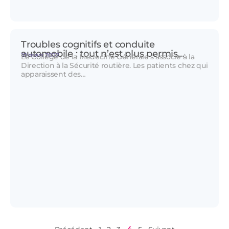
Troubles cognitifs et conduite
automobile : tout n’est plus permis…
10 mars 2022
Le Collège de la Médecine Générale s’associe à la
Direction à la Sécurité routière. Les patients chez qui
apparaissent des…