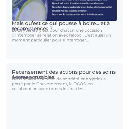
Mais qu’est ce qui pousse à boire… et à
recommencer ?
10 janvier 2023
Le Dry January est pour chacun une occasion
d’interroger sa relation avec l’alcool. C’est aussi un
moment particulier pour s’interroger…
Recensement des actions pour des soins
écoresponsables
16 décembre 2022
Dans le cadre du Plan de sobriété énergétique
porté par le Gouvernement, la DGOS, en
collaboration avec toutes les parties…