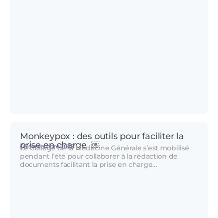
Monkeypox : des outils pour faciliter la
prise en charge ￼
06 septembre 2022
Le Collège de la Médecine Générale s’est mobilisé
pendant l’été pour collaborer à la rédaction de
documents facilitant la prise en charge…