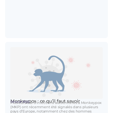
Monkeypox : ce qu’il faut savoir
08 août 2022
Plusieurs cas d’infections autochtones à Monkeypox
(MKP) ont récemment été signalés dans plusieurs
pays d’Europe, notamment chez des hommes