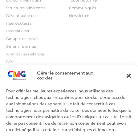
Qui sommes nous ?
Toute l’actualité
Structures adhérentes
Communiqués
Dévenir adhérent
Newsletters
Interlocuteurs
International
Groupes de travail
Séminaire annuel
Agenda des instances
DPC
CSI
Gérer le consentement aux
Orientations prioritaires
cookies
Textes règlementaires
Productions
Portails
Pour offrir les meilleures expériences, nous utilisons des
Productions du Collège
Annuaire DU/DIU
technologies telles que les cookies pour stocker et/ou accéder
Productions des structures
Archimede.fr
aux informations des appareils. Le fait de consentir à ces
adhérentes
technologies nous permettra de traiter des données telles que le
Ebmfrance.net
Labellisation
comportement de navigation ou les ID uniques sur ce site. Le fait
Toutes les recos
de ne pas consentir ou de retirer son consentement peut avoir
Addictions et médecine générale
Certificats-absurdes.fr
un effet négatif sur certaines caractéristiques et fonctions.
Et si c’était une maladie rare ?
la contraception dite masculine