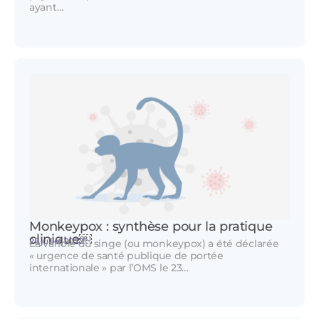
ayant…
Monkeypox : synthèse pour la pratique
clinique￼
26 juillet 2022
La variole du singe (ou monkeypox) a été déclarée
« urgence de santé publique de portée
internationale » par l’OMS le 23…