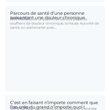
Parcours de santé d’une personne
présentant une douleur chronique
16 février 2023
Afin d’améliorer la qualité de vie des patients
souffrant de douleur chronique, la Haute Autorité de
santé, en partenariat avec…
C’est en faisant n’importe comment que
l’on crée du grand n’importe quoi !
10 février 2023
Communiqué du Collège de la Médecine Générale