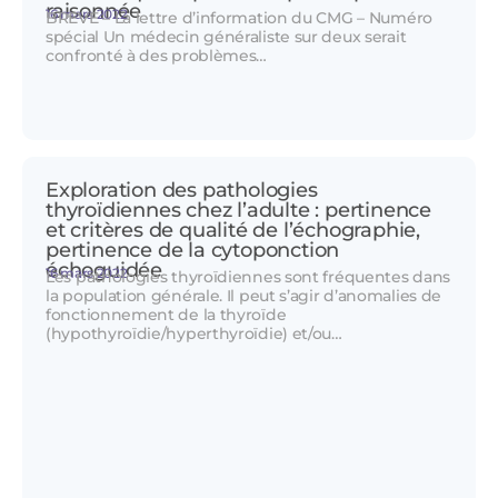
raisonnée
16 mars 2022
BREVE – La lettre d’information du CMG – Numéro
spécial Un médecin généraliste sur deux serait
confronté à des problèmes…
Exploration des pathologies
thyroïdiennes chez l’adulte : pertinence
et critères de qualité de l’échographie,
pertinence de la cytoponction
échoguidée
16 mars 2022
Les pathologies thyroïdiennes sont fréquentes dans
la population générale. Il peut s’agir d’anomalies de
fonctionnement de la thyroïde
(hypothyroïdie/hyperthyroïdie) et/ou…