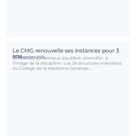
Le CMG renouvelle ses instances pour 3
ans
02 décembre 2022
Un bureau dynamique, équilibré, diversifié : à
l’image de la discipline ! Les 24 structures membres
du Collège de la Médecine Générale…