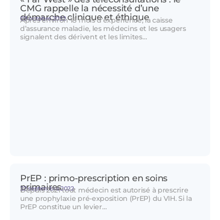
CMG rappelle la nécessité d’une
démarche clinique et éthique
03 octobre 2022
Après environ 18 mois d’expérience, la caisse
d’assurance maladie, les médecins et les usagers
signalent des dérivent et les limites…
PrEP : primo-prescription en soins
primaires
22 septembre 2022
Depuis 2021 tout médecin est autorisé à prescrire
une prophylaxie pré-exposition (PrEP) du VIH. Si la
PrEP constitue un levier…