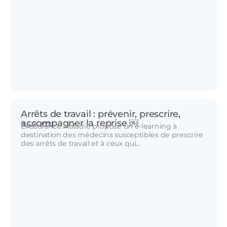
Arrêts de travail : prévenir, prescrire,
accompagner la reprise ￼
15 juin 2022
L’Assurance Maladie propose un e-learning à
destination des médecins susceptibles de prescrire
des arrêts de travail et à ceux qui…