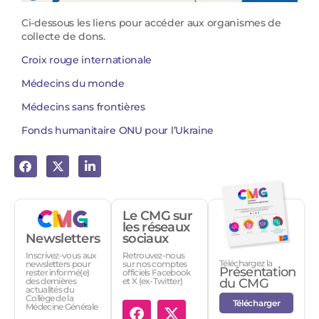
Ci-dessous les liens pour accéder aux organismes de
collecte de dons.
Croix rouge internationale
Médecins du monde
Médecins sans frontières
Fonds humanitaire ONU pour l’Ukraine
Le CMG sur
les réseaux
Newsletters
sociaux
Inscrivez-vous aux
Retrouvez-nous
Téléchargez la
newsletters pour
sur nos comptes
Présentation
rester informé(e)
officiels Facebook
des dernières
et X (ex-Twitter)
du CMG
actualités du
Collège de la
Télécharger
Médecine Générale