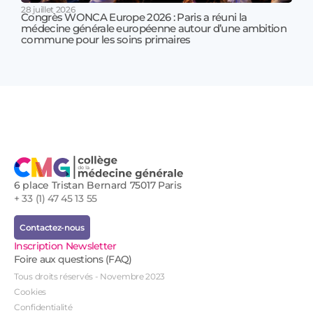
28 juillet 2026
Congrès WONCA Europe 2026 : Paris a réuni la
médecine générale européenne autour d’une ambition
17 jui
commune pour les soins primaires
Prof
!
6 place Tristan Bernard 75017 Paris
+ 33 (1) 47 45 13 55
Contactez-nous
Inscription Newsletter
Foire aux questions (FAQ)
Tous droits réservés - Novembre 2023
Cookies
Confidentialité