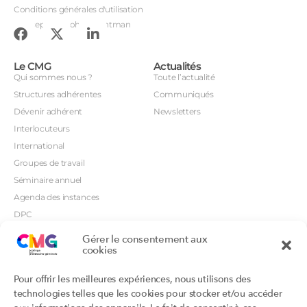
Conditions générales d'utilisation
Conception : John Brightman
Le CMG
Actualités
Qui sommes nous ?
Toute l’actualité
Structures adhérentes
Communiqués
Dévenir adhérent
Newsletters
Interlocuteurs
International
Groupes de travail
Séminaire annuel
Agenda des instances
DPC
CSI
Gérer le consentement aux
Orientations prioritaires
cookies
Textes règlementaires
Productions
Portails
Pour offrir les meilleures expériences, nous utilisons des
Productions du Collège
Annuaire DU/DIU
technologies telles que les cookies pour stocker et/ou accéder
Productions des structures
Archimede.fr