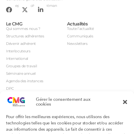
Conception : John Brightman
Le CMG
Actualités
Qui sommes nous ?
Toute l’actualité
Structures adhérentes
Communiqués
Dévenir adhérent
Newsletters
Interlocuteurs
International
Groupes de travail
Séminaire annuel
Agenda des instances
DPC
CSI
Gérer le consentement aux
cookies
Orientations prioritaires
Textes règlementaires
Productions
Portails
Pour offrir les meilleures expériences, nous utilisons des
Productions du Collège
Annuaire DU/DIU
technologies telles que les cookies pour stocker et/ou accéder
Productions des structures
Archimede.fr
aux informations des appareils. Le fait de consentir à ces
adhérentes