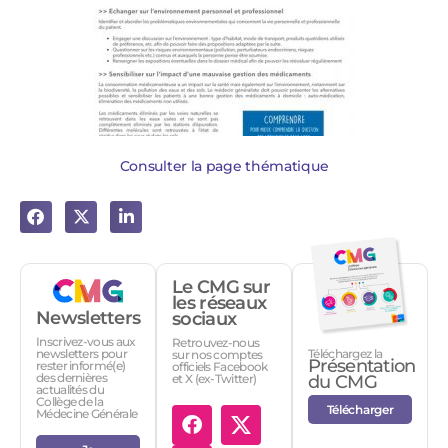
Consulter la page thématique
Le CMG sur
les réseaux
Newsletters
sociaux
Inscrivez-vous aux
Retrouvez-nous
Téléchargez la
newsletters pour
sur nos comptes
Présentation
rester informé(e)
officiels Facebook
des dernières
et X (ex-Twitter)
du CMG
actualités du
Collège de la
Télécharger
Médecine Générale