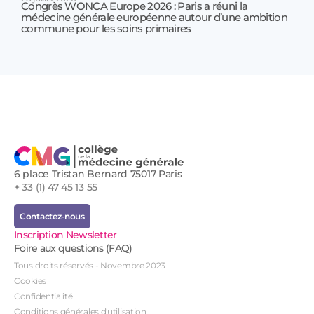
Congrès WONCA Europe 2026 : Paris a réuni la
médecine générale européenne autour d’une ambition
17 jui
commune pour les soins primaires
Prof
!
6 place Tristan Bernard 75017 Paris
+ 33 (1) 47 45 13 55
Contactez-nous
Inscription Newsletter
Foire aux questions (FAQ)
Tous droits réservés - Novembre 2023
Cookies
Confidentialité
Conditions générales d'utilisation