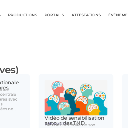
S
PRODUCTIONS
PORTAILS
ATTESTATIONS
ÉVÈNEME
ives)
ationale
ares
rance
centrale
ares avec
es
nées ne…
Vidéo de sensibilisation
autour des TND
17 février 2022
Dans la continuité de son