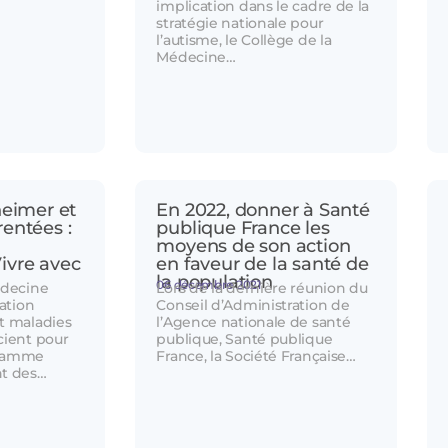
implication dans le cadre de la
stratégie nationale pour
l’autisme, le Collège de la
Médecine…
heimer et
En 2022, donner à Santé
entées :
publique France les
moyens de son action
ivre avec
en faveur de la santé de
la population
06 décembre 2021
édecine
Lors de la dernière réunion du
iation
Conseil d’Administration de
t maladies
l’Agence nationale de santé
cient pour
publique, Santé publique
gramme
France, la Société Française…
t des…