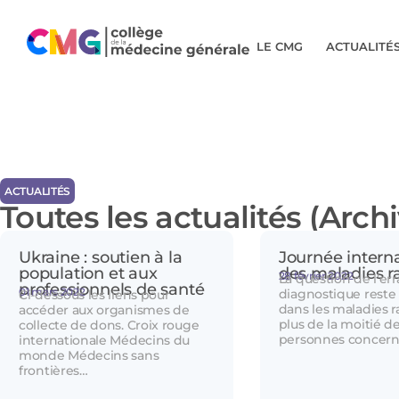
LE CMG
ACTUALITÉ
ACTUALITÉS
Toutes les actualités (Arch
Ukraine : soutien à la
Journée intern
population et aux
des maladies r
28 février 2022
La question de l’er
professionnels de santé
01 mars 2022
diagnostique reste 
Ci-dessous les liens pour
dans les maladies r
accéder aux organismes de
plus de la moitié d
collecte de dons. Croix rouge
personnes concer
internationale Médecins du
monde Médecins sans
frontières…