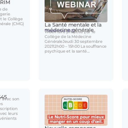
ERIM
e de
gerie
t le Collège
nérale (CMG)
La Santé mentale et la
médecine générale
11 septembre 2021
Webinaire proposé par le
Collège de la Médecine
GénéraleJeudi 30 septembre
202112h00 – 15h00 La souffrance
psychique et la santé…
545
 avec son
es
escription
ec leurs
vénients