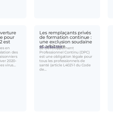
verture
Les remplaçants privés
pe pour
de formation continue :
2 est
une exclusion soudaine
et arbitraire
25 octobre 2021
ces en
Le Développement
ulation des
Professionnel Continu (DPC)
saisonniers
est une obligation légale pour
iver 2020-
tous les professionnels de
des virus…
santé (article L4021-1 du Code
de…