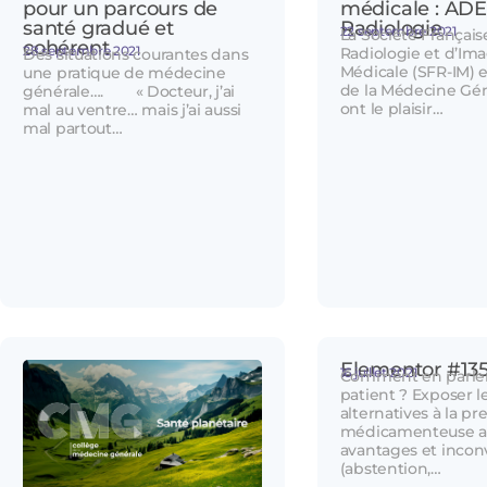
pour un parcours de
médicale : AD
santé gradué et
Radiologie
22 septembre 2021
La Société Français
cohérent
28 septembre 2021
Radiologie et d’Ima
Des situations courantes dans
Médicale (SFR-IM) e
une pratique de médecine
de la Médecine Gé
générale…. « Docteur, j’ai
ont le plaisir…
mal au ventre… mais j’ai aussi
mal partout…
Elementor #13
16 juillet 2021
Comment en parler
patient ? Exposer l
alternatives à la pr
médicamenteuse av
avantages et incon
(abstention,…