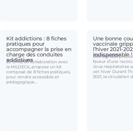
Kit addictions : 8 fiches
Une bonne cou
pratiques pour
vaccinale grip
accompagner la prise en
l’hiver 2021-202
charge des conduites
indispensable !
26 octobre 2021
Des signaux préco
addictives
27 octobre 2021
faveur d’une recirc
Le CMG, en collaboration avec
virus respiratoires 
la MILDECA, propose un kit
cet hiver Durant l’h
composé de 8 fiches pratiques,
2021, la circulation 
pour rendre accessible et
pédagogique…