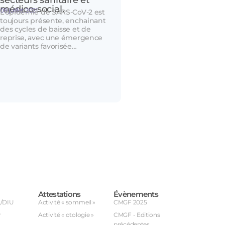
secteurs sanitaire et
médico-social.
09 juillet 2021
L’épidémie de SARS-CoV-2 est
toujours présente, enchainant
des cycles de baisse et de
reprise, avec une émergence
de variants favorisée…
Attestations
Évènements
U/DIU
Activité « sommeil »
CMGF 2025
r
Activité « otologie »
CMGF - Editions
précédentes