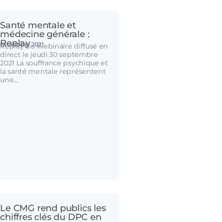
Santé mentale et
médecine générale :
Replay
01 octobre 2021
Replay du Webinaire diffusé en
direct le jeudi 30 septembre
2021 La souffrance psychique et
la santé mentale représentent
une…
Le CMG rend publics les
chiffres clés du DPC en