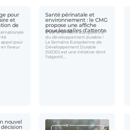
ge pour
Santé périnatale et
aire et
environnement : le CMG
ation de
propose une affiche
pour les salles d’attente.
04 octobre 2021
ernationale
C’est la semaine européenne
nté
du développement durable !
n appel pour
La Semaine Européenne de
 en faveur
Développement Durable
(SEDD) est une initiative dont
l’objectif…
n nouvel
a décision