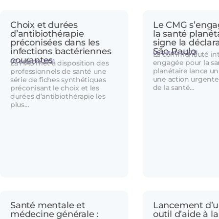
Choix et durées
Le CMG s’enga
d’antibiothérapie
la santé planét
préconisées dans les
signe la déclar
infections bactériennes
São Paulo
06 octobre 2021
La communauté int
courantes
07 octobre 2021
engagée pour la sa
La HAS met à disposition des
planétaire lance u
professionnels de santé une
une action urgente
série de fiches synthétiques
de la santé…
préconisant le choix et les
durées d’antibiothérapie les
plus…
Santé mentale et
Lancement d’u
médecine générale :
outil d’aide à l