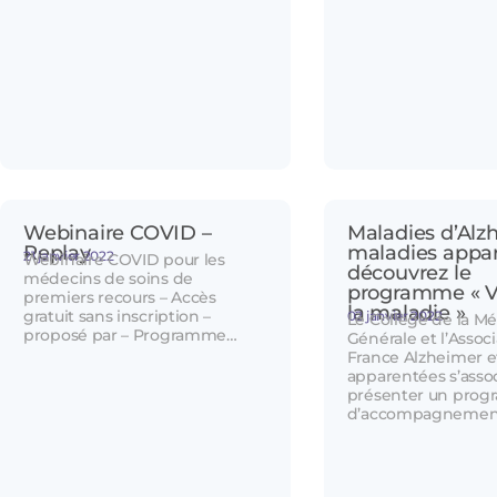
Webinaire COVID –
Maladies d’Alz
Replay
maladies appar
21 janvier 2022
Webinaire COVID pour les
découvrez le
médecins de soins de
programme « V
premiers recours – Accès
la maladie »
gratuit sans inscription –
02 janvier 2022
Le Collège de la M
proposé par – Programme…
Générale et l’Assoc
France Alzheimer e
apparentées s’asso
présenter un pro
d’accompagnemen