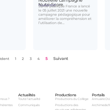
Nouvelle campagne
Nutri-Score
15 juillet 2021
Santé publique France a lancé
le 05 juillet 2021 une nouvelle
campagne pédagogique pour
améliorer la compréhension et
l’utilisation de…
5
Suivant
édent
1
2
3
4
Actualités
Productions
Portails
nous ?
Toute l’actualité
Productions du Collège
Annuaire D
dhérentes
Communiqués
Productions des
Archimede.f
structures adhérentes