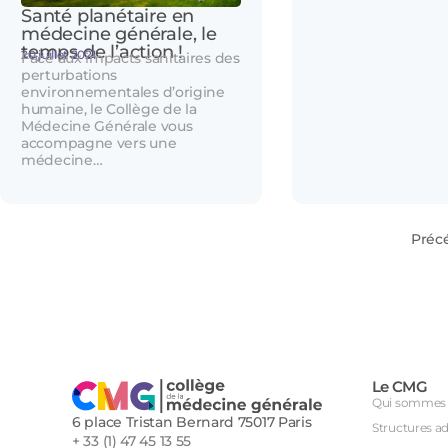
Santé planétaire en
médecine générale, le
temps de l’action !
20 juillet 2021
Face aux impacts sanitaires des
perturbations
environnementales d’origine
humaine, le Collège de la
Médecine Générale vous
accompagne vers une
médecine…
Préc
Le CMG
Qui sommes 
6 place Tristan Bernard 75017 Paris
Structures a
+ 33 (1) 47 45 13 55