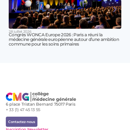
28 juillet 2026
Congrès WONCA Europe 2026 : Paris a réuni la
médecine générale européenne autour d’une ambition
17 jui
commune pour les soins primaires
Prof
!
6 place Tristan Bernard 75017 Paris
+ 33 (1) 47 45 13 55
Contactez-nous
Inscription Newsletter