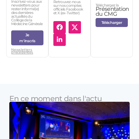
Inscrivez-vous aux
Retrouvez-nous
Téléchargez la
newsletters pour
sur nos comptes
Présentation
rester informé(e)
officiels Facebook
des dernières
et X (ex-Twitter)
du CMG
actualités du
Collège de la
Télécharger
Médecine Générale
Je
m'inscris
Newsletters
précédentes
En ce moment dans l'actu