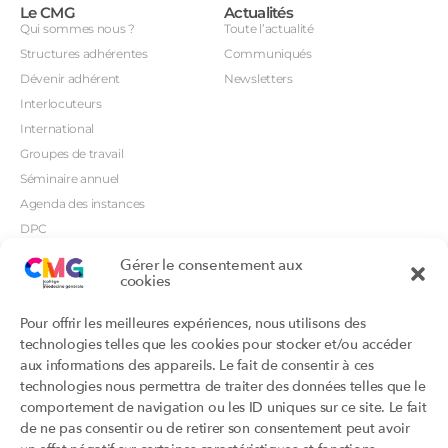
Le CMG
Actualités
Qui sommes nous ?
Toute l’actualité
Structures adhérentes
Communiqués
Dévenir adhérent
Newsletters
Interlocuteurs
International
Groupes de travail
Séminaire annuel
Agenda des instances
DPC
CSI
Gérer le consentement aux
cookies
Orientations prioritaires
Textes règlementaires
Productions
Portails
Pour offrir les meilleures expériences, nous utilisons des
Productions du Collège
Annuaire DU/DIU
technologies telles que les cookies pour stocker et/ou accéder
Productions des structures
Archimede.fr
aux informations des appareils. Le fait de consentir à ces
adhérentes
technologies nous permettra de traiter des données telles que le
Ebmfrance.net
Labellisation
comportement de navigation ou les ID uniques sur ce site. Le fait
Toutes les recos
de ne pas consentir ou de retirer son consentement peut avoir
Addictions et médecine générale
Certificats-absurdes.fr