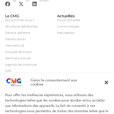
Conception : John Brightman
Le CMG
Actualités
Qui sommes nous ?
Toute l’actualité
Structures adhérentes
Communiqués
Dévenir adhérent
Newsletters
Interlocuteurs
International
Groupes de travail
Séminaire annuel
Agenda des instances
DPC
CSI
Gérer le consentement aux
cookies
Orientations prioritaires
Textes règlementaires
Productions
Portails
Pour offrir les meilleures expériences, nous utilisons des
Productions du Collège
Annuaire DU/DIU
technologies telles que les cookies pour stocker et/ou accéder
Productions des structures
Archimede.fr
aux informations des appareils. Le fait de consentir à ces
adhérentes
technologies nous permettra de traiter des données telles que le
Ebmfrance.net