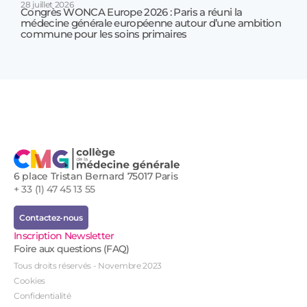
28 juillet 2026
Congrès WONCA Europe 2026 : Paris a réuni la
médecine générale européenne autour d’une ambition
17 jui
commune pour les soins primaires
Prof
!
6 place Tristan Bernard 75017 Paris
+ 33 (1) 47 45 13 55
Contactez-nous
Inscription Newsletter
Foire aux questions (FAQ)
Tous droits réservés - Novembre 2023
Cookies
Confidentialité