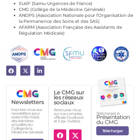
SUdF (Samu-Urgences de France)
CMG (Collège de la Médecine Générale)
ANOPS (Association Nationale pour l’Organisation de
la Permanence des Soins et des SAS)
AFARM (Association Française des Assistants de
Régulation Médicale)
Le CMG sur
les réseaux
Newsletters
sociaux
Inscrivez-vous aux
Retrouvez-nous
Téléchargez la
newsletters pour
sur nos comptes
Présentation
rester informé(e)
officiels Facebook
des dernières
et X (ex-Twitter)
du CMG
actualités du
Collège de la
Télécharger
Médecine Générale