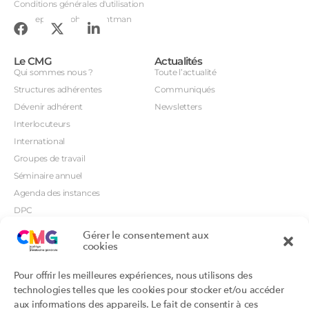
Conditions générales d'utilisation
Conception : John Brightman
Le CMG
Actualités
Qui sommes nous ?
Toute l’actualité
Structures adhérentes
Communiqués
Dévenir adhérent
Newsletters
Interlocuteurs
International
Groupes de travail
Séminaire annuel
Agenda des instances
DPC
CSI
Gérer le consentement aux
cookies
Orientations prioritaires
Textes règlementaires
Productions
Portails
Pour offrir les meilleures expériences, nous utilisons des
Productions du Collège
Annuaire DU/DIU
technologies telles que les cookies pour stocker et/ou accéder
Productions des structures
Archimede.fr
aux informations des appareils. Le fait de consentir à ces