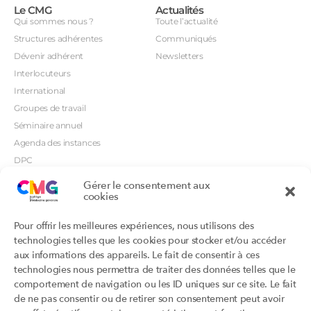
Le CMG
Actualités
Qui sommes nous ?
Toute l’actualité
Structures adhérentes
Communiqués
Dévenir adhérent
Newsletters
Interlocuteurs
International
Groupes de travail
Séminaire annuel
Agenda des instances
DPC
CSI
Gérer le consentement aux
cookies
Orientations prioritaires
Textes règlementaires
Productions
Portails
Pour offrir les meilleures expériences, nous utilisons des
Productions du Collège
Annuaire DU/DIU
technologies telles que les cookies pour stocker et/ou accéder
Productions des structures
Archimede.fr
aux informations des appareils. Le fait de consentir à ces
adhérentes
technologies nous permettra de traiter des données telles que le
Ebmfrance.net
Labellisation
comportement de navigation ou les ID uniques sur ce site. Le fait
Toutes les recos
de ne pas consentir ou de retirer son consentement peut avoir
Addictions et médecine générale
Certificats-absurdes.fr