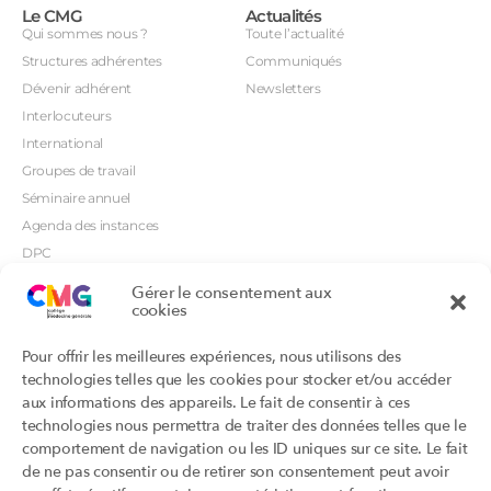
Le CMG
Actualités
Qui sommes nous ?
Toute l’actualité
Structures adhérentes
Communiqués
Dévenir adhérent
Newsletters
Interlocuteurs
International
Groupes de travail
Séminaire annuel
Agenda des instances
DPC
CSI
Gérer le consentement aux
cookies
Orientations prioritaires
Textes règlementaires
Productions
Portails
Pour offrir les meilleures expériences, nous utilisons des
Productions du Collège
Annuaire DU/DIU
technologies telles que les cookies pour stocker et/ou accéder
Productions des structures
Archimede.fr
aux informations des appareils. Le fait de consentir à ces
adhérentes
technologies nous permettra de traiter des données telles que le
Ebmfrance.net
Labellisation
comportement de navigation ou les ID uniques sur ce site. Le fait
Toutes les recos
de ne pas consentir ou de retirer son consentement peut avoir
Addictions et médecine générale
Certificats-absurdes.fr