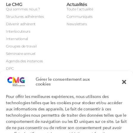
Le CMG
Actualités
Qui sommes nous ?
Toute l’actualité
Structures adhérentes
Communiqués
Dévenir adhérent
Newsletters
Interlocuteurs
International
Groupes de travail
Séminaire annuel
Agenda des instances
DPC
CSI
Gérer le consentement aux
cookies
Orientations prioritaires
Textes règlementaires
Productions
Portails
Pour offrir les meilleures expériences, nous utilisons des
Productions du Collège
Annuaire DU/DIU
technologies telles que les cookies pour stocker et/ou accéder
Productions des structures
Archimede.fr
aux informations des appareils. Le fait de consentir à ces
adhérentes
technologies nous permettra de traiter des données telles que le
Ebmfrance.net
Labellisation
comportement de navigation ou les ID uniques sur ce site. Le fait
Toutes les recos
de ne pas consentir ou de retirer son consentement peut avoir
Addictions et médecine générale
Certificats-absurdes.fr