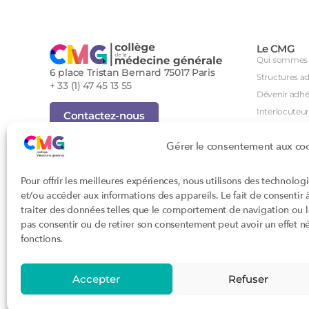
Le CMG
Qui sommes 
6 place Tristan Bernard 75017 Paris
Structures a
+ 33 (1) 47 45 13 55
Dévenir adhé
Interlocuteur
Contactez-nous
International
Inscription Newsletter
Gérer le consentement aux co
Groupes de tr
Foire aux questions (FAQ)
Séminaire an
Tous droits réservés - Novembre 2023
Pour offrir les meilleures expériences, nous utilisons des technolog
Agenda des i
Cookies
et/ou accéder aux informations des appareils. Le fait de consentir
Confidentialité
DPC
traiter des données telles que le comportement de navigation ou les
Conditions générales d'utilisation
CSI
pas consentir ou de retirer son consentement peut avoir un effet nég
Conception : John Brightman
Orientations p
fonctions.
Textes règle
Accepter
Refuser