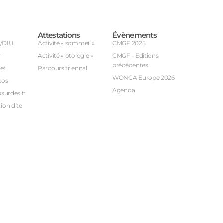
Attestations
Évènements
U/DIU
Activité « sommeil »
CMGF 2025
r
Activité « otologie »
CMGF - Editions
précédentes
et
Parcours triennal
WONCA Europe 2026
cos
Agenda
bsurdes.fr
ion dite