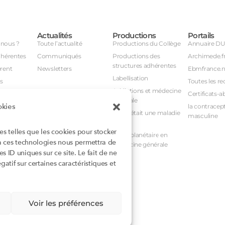
Actualités
Productions
Portails
nous ?
Toute l’actualité
Productions du Collège
Annuaire D
dhérentes
Communiqués
Productions des
Archimede.f
structures adhérentes
rent
Newsletters
Ebmfrance.n
Labellisation
s
Toutes les re
Addictions et médecine
Certificats-a
générale
okies
avail
la contracept
Et si c’était une maladie
masculine
nuel
rare ?
ies telles que les cookies pour stocker
nstances
Santé planétaire en
 à ces technologies nous permettra de
médecine générale
 ID uniques sur ce site. Le fait de ne
atif sur certaines caractéristiques et
rioritaires
mentaires
Voir les préférences