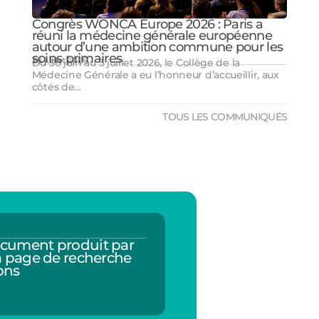
Congrès WONCA Europe 2026 : Paris a
réuni la médecine générale européenne
autour d’une ambition commune pour les
soins primaires
28 juillet 2026
Du 30 juin au 3 juillet 2026, le Collège de la
Médecine Générale a eu l’honneur d’accueillir, aux
côtés de…
TOUS LES COMMUNIQUÉS
cument produit par
a page de recherche
ons