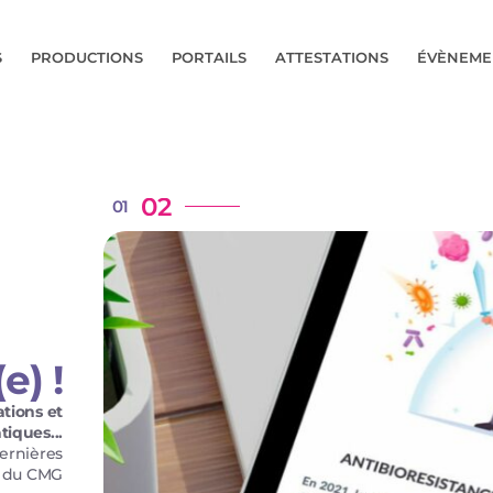
S
PRODUCTIONS
PORTAILS
ATTESTATIONS
ÉVÈNEME
tions et
tiques...
dernières
ouveautés
ouveautés
s du CMG
du CMG !
du CMG !
 PLUS
 PLUS
 PLUS
e) !
tions et
tiques...
dernières
s du CMG