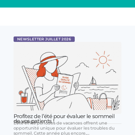
NEWSLETTER JUILLET 2026
Profitez de l’été pour évaluer le sommeil
de vos patients !
17 juillet 2026
L’été et les périodes de vacances offrent une
opportunité unique pour évaluer les troubles du
sommeil. Cette année plus encore,…