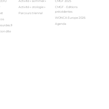
U/DIU
Activité « sommeil »
CMGF 2025
r
Activité « otologie »
CMGF - Editions
précédentes
et
Parcours triennal
WONCA Europe 2026
cos
Agenda
bsurdes.fr
ion dite