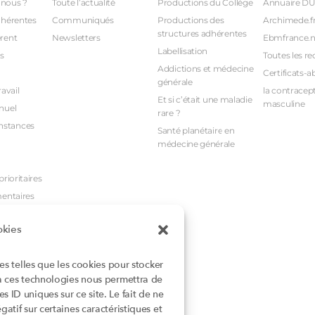
nous ?
Toute l’actualité
Productions du Collège
Annuaire D
dhérentes
Communiqués
Productions des
Archimede.f
structures adhérentes
rent
Newsletters
Ebmfrance.n
Labellisation
s
Toutes les re
Addictions et médecine
Certificats-a
générale
avail
la contracept
Et si c’était une maladie
masculine
nuel
rare ?
nstances
Santé planétaire en
médecine générale
rioritaires
mentaires
okies
ies telles que les cookies pour stocker
 à ces technologies nous permettra de
 ID uniques sur ce site. Le fait de ne
atif sur certaines caractéristiques et