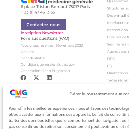
Qui sommes 
6 place Tristan Bernard 75017 Paris
Structures a
+ 33 (1) 47 45 13 55
Dévenir adhé
Interlocuteur
Contactez-nous
International
Inscription Newsletter
Groupes de tr
Foire aux questions (FAQ)
Séminaire an
Tous droits réservés - Novembre 2023
Agenda des i
Cookies
Confidentialité
DPC
Conditions générales d'utilisation
CSI
Conception : John Brightman
Orientations p
Textes règle
Gérer le consentement aux co
Pour offrir les meilleures expériences, nous utilisons des technolog
et/ou accéder aux informations des appareils. Le fait de consentir
traiter des données telles que le comportement de navigation ou les
pas consentir ou de retirer son consentement peut avoir un effet nég